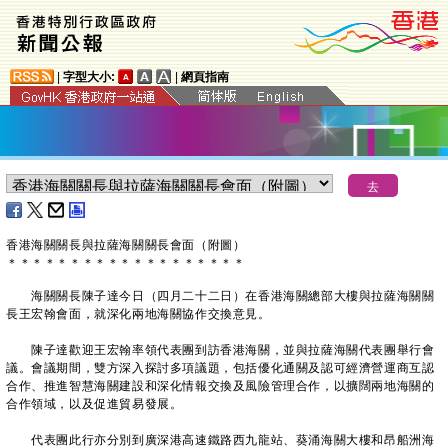
|
字型大小:
|
網頁指南
​香港海關關長與拉薩海關關長會面（附圖）
＊
＊
＊
＊
＊
＊
＊
＊
＊
＊
＊
＊
＊
＊
＊
＊
＊
＊
＊
海關關長陳子達今日（四月二十二日）在香港海關總部大樓與拉薩海關關
長王宏翰會面，就深化兩地海關協作交換意見。
陳子達歡迎王宏翰率領代表團到訪香港海關，並與拉薩海關代表團舉行會
議。會議期間，雙方深入探討多項議題，包括優化通關及認可經濟營運商互認
合作、推進智慧海關建設和深化情報交換及風險管理合作，以擴闊兩地海關的
合作領域，以及促進貿易發展。
代表團此行亦分別到廣深港高速鐵路西九龍站、葵涌海關大樓和昂船洲海