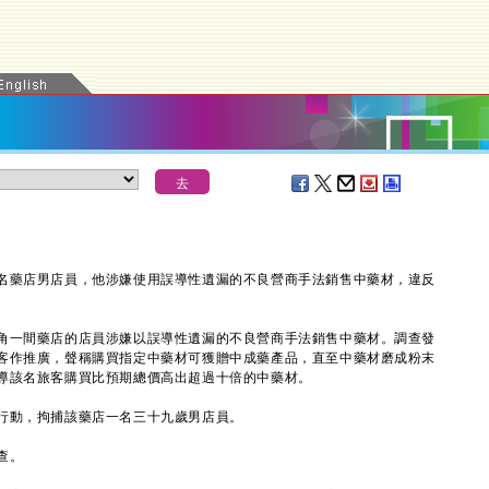
藥店男店員，他涉嫌使用誤導性遺漏的不良營商手法銷售中藥材，違反
一間藥店的店員涉嫌以誤導性遺漏的不良營商手法銷售中藥材。調查發
客作推廣，聲稱購買指定中藥材可獲贈中成藥產品，直至中藥材磨成粉末
導該名旅客購買比預期總價高出超過十倍的中藥材。
動，拘捕該藥店一名三十九歲男店員。
查。