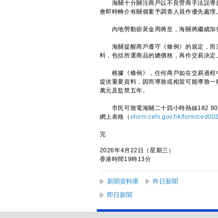
海關十分關注商戶以不良營商手法誤導旅
會即時轉介有關個案予調查人員作優先處理
內地勞動節黃金周將至，海關將繼續加強
海關提醒商戶遵守《條例》的規定，而消
料，包括所選商品的總價格，再作交易決定
根據《條例》，任何商戶如在交易過程中
提供重要資料，因而導致或相當可能導致一
萬元及監禁五年。
市民可致電海關二十四小時熱線182 80
網上表格（
eform.cefs.gov.hk/form/ced00
完
2026年4月22日（星期三）
香港時間19時13分
新聞資料庫
昨日新聞
即日新聞