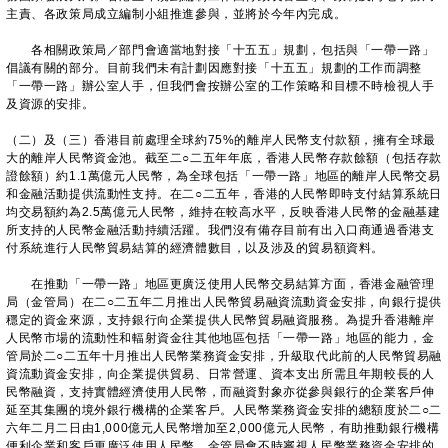
主責、各政策局成立編制小組推進參與，並將於今年內完成。
各相關政策局／部門會適當地對接「十五五」規劃，包括與「一帶一路」
倡議有關的部分。目前我們未有計劃因應對接「十五五」規劃的工作而調整
「一帶一路」辦公室人手，但我們會按辦公室的工作策略和目標不時檢視人手
及資源的安排。
（二）及（三）香港目前處理全球約75%的離岸人民幣支付款額，擁有全球最
大的離岸人民幣資金池。截至二○二五年年底，香港人民幣存款餘額（包括存款
證餘額）約1.1萬億元人民幣，為全球包括「一帶一路」地區的離岸人民幣交易
和金融活動提供流動性支持。在二○二五年，香港的人民幣即時支付結算系統日
均交易額約為2.5萬億元人民幣，維持在較高水平，反映香港人民幣的金融基建
所支持的人民幣金融活動持續活躍。我們沒有備存目前有出入口商通過香港支
付系統進行人民幣貿易結算的經濟體數目，以及涉及的貿易額資料。
在推動「一帶一路」地區更廣泛使用人民幣交易結算方面，香港金融管理
局（金管局）在二○二五年二月推出人民幣貿易融資流動資金安排，向銀行提供
穩定的資金來源，支持銀行向企業提供人民幣貿易融資服務。為提升香港離岸
人民幣市場的流動性和輻射資金往其他地區包括「一帶一路」地區的能力，金
管局於二○二五年十月推出人民幣業務資金安排，升級取代此前的人民幣貿易融
資流動資金安排，向企業提供貿易、日常營運、資本支出所需且年期較長的人
民幣融資，支持實體經濟使用人民幣，而融資對象亦從參與銀行的企業客戶伸
延至其集團的境外銀行機構的企業客戶。人民幣業務資金安排的總額度於二○二
六年二月二日由1,000億元人民幣增加至2,000億元人民幣，有助推動銀行機構
便利企業和客戶更廣泛使用人民幣。金管局會不時審視人民幣業務資金安排的