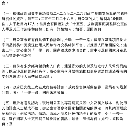
會：
（一）根據政府回覆本會議員就二○二五至二○二六財政年度開支預算的問題時
所提供的資料，截至二○二五年二月二十八日，辦公室的人手編制為19個職
位，人手數目為17人；當局會否因應對接「十五五」規劃需要而調整辦公室的
人手及其工作策略和目標；如有，詳情如何；如否，原因為何；
（二）辦公室未來有何具體工作計劃，推動「一帶一路」國家在基建項目及大
宗商品貿易中更廣泛使用人民幣作為交易結算平台，以推動人民幣國際化；過
去三年，辦公室與「一帶一路」國家達成多少項合作，當中涉及的國家分布及
商品類別分別為何；
（三）目前有多少經濟體的出入口商，通過香港的支付系統進行人民幣貿易結
算，以及涉及的貿易額為何；辦公室有何具體措施推動更多經濟體通過香港的
支付系統進行人民幣貿易結算；
（四）政府已先後三次在政府債券計劃下成功發售伊斯蘭債券，當局有何最新
計劃，吸引「一帶一路」國家來港發債；
（五）鑑於有意見認為，現時辦公室的專題網頁只設中文及英文版本，對使用
其他語言人士構成不便，辦公室會否參考國家相關網站的做法，為其網頁增設
多種語言（例如法語、俄語、西班牙語及阿拉伯語等）的版本，令「一帶一
路」夥伴國家人士更容易了解香港的資訊；如會，詳情為何；如否，原因為
何；及