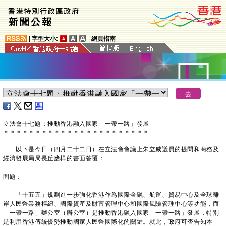
|
字型大小:
|
網頁指南
立法會十七題：推動香港融入國家「一帶一路」發展
＊
＊
＊
＊
＊
＊
＊
＊
＊
＊
＊
＊
＊
＊
＊
＊
＊
＊
＊
＊
＊
＊
＊
以下是今日（四月二十二日）在立法會會議上朱立威議員的提問和商務及
經濟發展局局長丘應樺的書面答覆：
問題：
「十五五」規劃進一步強化香港作為國際金融、航運、貿易中心及全球離
岸人民幣業務樞紐、國際資產及財富管理中心和國際風險管理中心等功能，而
「一帶一路」辦公室（辦公室）是推動香港融入國家「一帶一路」發展，特別
是利用香港傳統優勢推動國家人民幣國際化的關鍵。就此，政府可否告知本