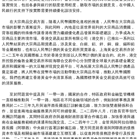
落實情況，包括各參與銀行的額度使用程度，聽取市場的反饋意見，在中國人
民銀行的支持下按實際需要持續優化該項安排。
在大宗商品交易方面，隨着人民幣國際化進程的推進，人民幣在大宗商品
市場的影響力逐漸提升。與此同時，內地是位居世界前列的大宗商品消費國，
背靠祖國的特殊條件讓香港有潛力繼續優化產品發展和基礎建設，力爭成為大
宗商品主要跨境市場。香港交易及結算所有限公司（港交所）已推出一系列以
人民幣結算的大宗商品期貨產品，涉及黃金、白銀、鋁、鋅、銅、鎳、錫和鉛
等金屬種類，也有以人民幣計價的黃金交易所買賣基金。上海黃金交易所亦於
二○二五年在其國際板上市於香港交割並以人民幣計價的黃金合約。此外，港交
所控股的倫敦金屬交易所和前海聯合交易中心分別營運全球最大的基礎金屬交
易所和國家唯一的大豆離岸現貨交易平台，可為拓展大宗商品人民幣計價產品
奠定基礎，將人民幣在貨幣市場的活動帶動大宗商品市場，推動人民幣國際
化。我們也將建立香港黃金中央清算系統，為國際標準黃金交易提供高效可信
的清算服務。
至於問題當中提及與「一帶一路」國家的合作，特區政府和金融監管機構
一直積極推動與「一帶一路」地區在不同金融領域的合作，例如財經事務及庫
務局於二○二三年九月與迪拜酋長國簽訂諒解備忘錄，致力加強雙邊關係和合
作，並促進兩地金融服務業共同可持續發展。二○二四年八月，行政長官率領代
表團訪問越南，其間特區政府亦與越南財政部簽署合作備忘錄，加強香港與越
南在金融服務範疇的溝通和知識交流。二○二四年十二月，金管局與阿拉伯聯合
酋長國（阿聯酋）中央銀行簽署諒解備忘錄，雙方同意就香港與阿聯酋的債務
資本市場及相關金融市場基建建立互聯互通，以促進跨境債務證券發行及投資