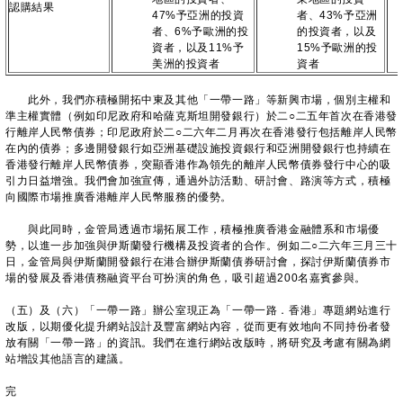
認購結果
47%予亞洲的投資
者、43%予亞洲
者、6%予歐洲的投
的投資者，以及
資者，以及11%予
15%予歐洲的投
美洲的投資者
資者
此外，我們亦積極開拓中東及其他「一帶一路」等新興市場，個別主權和
準主權實體（例如印尼政府和哈薩克斯坦開發銀行）於二○二五年首次在香港發
行離岸人民幣債券；印尼政府於二○二六年二月再次在香港發行包括離岸人民幣
在內的債券；多邊開發銀行如亞洲基礎設施投資銀行和亞洲開發銀行也持續在
香港發行離岸人民幣債券，突顯香港作為領先的離岸人民幣債券發行中心的吸
引力日益增強。我們會加強宣傳，通過外訪活動、研討會、路演等方式，積極
向國際市場推廣香港離岸人民幣服務的優勢。
與此同時，金管局透過市場拓展工作，積極推廣香港金融體系和市場優
勢，以進一步加強與伊斯蘭發行機構及投資者的合作。例如二○二六年三月三十
日，金管局與伊斯蘭開發銀行在港合辦伊斯蘭債券研討會，探討伊斯蘭債券市
場的發展及香港債務融資平台可扮演的角色，吸引超過200名嘉賓參與。
（五）及（六）「一帶一路」辦公室現正為「一帶一路．香港」專題網站進行
改版，以期優化提升網站設計及豐富網站內容，從而更有效地向不同持份者發
放有關「一帶一路」的資訊。我們在進行網站改版時，將研究及考慮有關為網
站增設其他語言的建議。
完