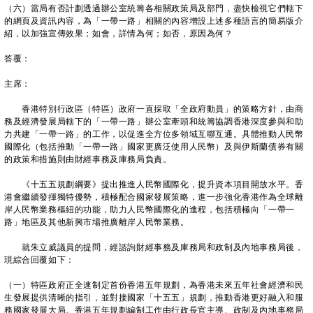
（六）當局有否計劃透過辦公室統籌各相關政策局及部門，盡快檢視它們轄下
的網頁及資訊內容，為「一帶一路」相關的內容增設上述多種語言的簡易版介
紹，以加強宣傳效果；如會，詳情為何；如否，原因為何？
答覆：
主席：
香港特別行政區（特區）政府一直採取「全政府動員」的策略方針，由商
務及經濟發展局轄下的「一帶一路」辦公室牽頭和統籌協調香港深度參與和助
力共建「一帶一路」的工作，以促進全方位多領域互聯互通。具體推動人民幣
國際化（包括推動「一帶一路」國家更廣泛使用人民幣）及與伊斯蘭債券有關
的政策和措施則由財經事務及庫務局負責。
《十五五規劃綱要》提出推進人民幣國際化，提升資本項目開放水平。香
港會繼續發揮獨特優勢，積極配合國家發展策略，進一步強化香港作為全球離
岸人民幣業務樞紐的功能，助力人民幣國際化的進程，包括積極向「一帶一
路」地區及其他新興市場推廣離岸人民幣業務。
就朱立威議員的提問，經諮詢財經事務及庫務局和政制及內地事務局後，
現綜合回覆如下：
（一）特區政府正全速制定首份香港五年規劃，為香港未來五年社會經濟和民
生發展提供清晰的指引，並對接國家「十五五」規劃，推動香港更好融入和服
務國家發展大局。香港五年規劃編制工作由行政長官主導、政制及內地事務局