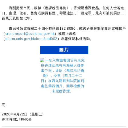
海關提醒市民，根據《應課稅品條例》，香煙屬應課稅品。任何人士若進
口、處理、管有、售賣或購買私煙，即屬違法，一經定罪，最高可被判罰款二
百萬元及監禁七年。
市民可致電海關二十四小時熱線182 8080，或透過舉報罪案專用電郵帳戶
（
crimereport@customs.gov.hk
）或網上表格
（
eform.cefs.gov.hk/form/ced002
）舉報懷疑私煙活動。
圖片
完
2026年4月22日（星期三）
香港時間17時40分