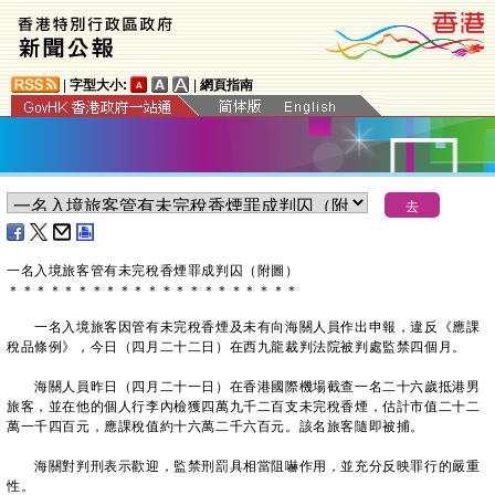
|
字型大小:
|
網頁指南
一名入境旅客管有未完稅香煙罪成判囚（附圖）
＊
＊
＊
＊
＊
＊
＊
＊
＊
＊
＊
＊
＊
＊
＊
＊
＊
＊
＊
＊
＊
​一名入境旅客因管有未完稅香煙及未有向海關人員作出申報，違反《應課
稅品條例》，今日（四月二十二日）在西九龍裁判法院被判處監禁四個月。
海關人員昨日（四月二十一日）在香港國際機場截查一名二十六歲抵港男
旅客，並在他的個人行李內檢獲四萬九千二百支未完稅香煙，估計市值二十二
萬一千四百元，應課稅值約十六萬二千六百元。該名旅客隨即被捕。
海關對判刑表示歡迎，監禁刑罰具相當阻嚇作用，並充分反映罪行的嚴重
性。