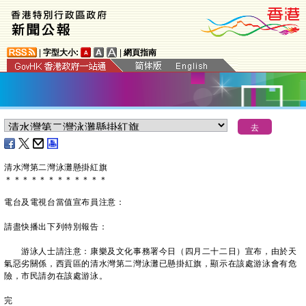
|
字型大小:
|
網頁指南
​清水灣第二灣泳灘懸掛紅旗
＊
＊
＊
＊
＊
＊
＊
＊
＊
＊
＊
＊
電台及電視台當值宣布員注意：
請盡快播出下列特別報告：
游泳人士請注意：康樂及文化事務署今日（四月二十二日）宣布，由於天
氣惡劣關係，西貢區的清水灣第二灣泳灘已懸掛紅旗，顯示在該處游泳會有危
險，市民請勿在該處游泳。
完