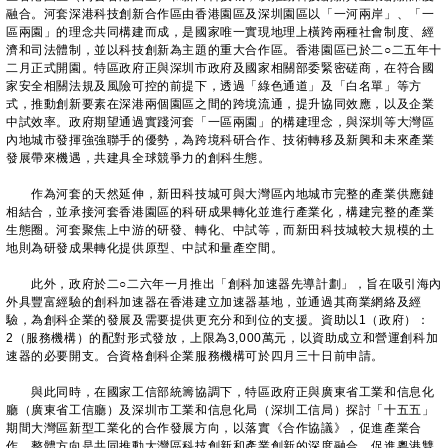
融合。河套深港科技創新合作區由香港園區及深圳園區以「一河兩岸」、「一
區兩園」的理念共同構建而成，是國家唯一實現地理上橫跨兩種社會制度、經
濟和司法體制，並以科技創新為主題的重大合作區。香港園區已於二○二五年十
二月正式開園。特區政府正與深圳市政府及國家相關部委緊密磋商，在符合國
家安全相關法規及風險可控的前提下，透過「綠色通道」及「白名單」等方
式，推動創新要素在深港兩個園區之間的跨境流通，提升協同效應，以及企業
中試效率。政府期望通過實踐河套「一區兩園」的構建理念，與深圳等大灣區
內地城市發揮強強聯手的優勢，為跨境科研合作、技術轉移及新興和未來產業
發展帶來機遇，共建具全球競爭力的創科生態。
作為河套的天然延伸，新田科技城可與大灣區內地城市完整的產業供應鏈
相結合，並承接河套香港園區的科研成果轉化並進行產業化，構建完整的產業
生態圈。河套聚焦上中游的研發、轉化、中試等，而新田科技城較大規模的土
地則為研發成果轉化提供原型、中試和量產空間。
此外，政府於二○二六年一月推出「創科加速器先導計劃」，旨在吸引海內
外具豐富經驗的創科加速器在香港建立加速器基地，並通過其商業網絡及經
驗，為創科企業的發展及需要提供更充分和到位的支援。資助以1（政府）：
2（服務機構）的配對形式發放，上限為3,000萬元，以資助成立和營運創科加
速器的必要開支。合資格創科企業服務機構可於四月三十日前申請。
與此同時，在國家工信部統籌協調下，特區政府正與廣東省工業和信息化
廳（廣東省工信廳）及深圳市工業和信息化局（深圳工信局）探討「十五五」
期間大灣區新型工業化的合作發展方向，以落實《合作協議》，促進產業合
作。整體方向是共同推動大灣區科技創新和產業創新的深度融合，促進粵港雙