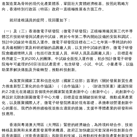
進製造業為骨幹的現代化產業體系，鞏固壯大實體經濟根基。按照此戰略方
向，香港特別行政區（特區）政府一直積極推展各方面工作。
就邱達根議員的提問，現回覆如下：
（一）及（三）香港微電子研發院（微電子研發院）正積極籌備其第三代半導
體芯片技術研發與試產的中試線，將於今年第二季內開始設備的安裝和調試，
預計中試線於年底投入運作。微電子研發院目標在二○二七年第一季聘請約80
名具備相關行業及科研經驗的晶圓廠人員，以支持中試線的運作。微電子研發
院會繼續增聘人員（包括行政支援人員、科研人員及晶圓廠人員），目標是有
秩序建立一支約200人的團隊。中試線全面投入運作後，初步預計微電子研發
院每年可處理約50宗項目試產需求，包含研發、小試、中試、小量產等，以協
助業界解決痛點及升級轉型，推動科技創新。
為落實與國家工業和信息化部（國家工信部）簽署的《關於發展新質生產
力推進新型工業化的合作協議》（《合作協議》），《財政預算案》建議預留
約2.2億元在港建設首個境外的國家製造業創新中心（創新中心）。此創新中心
將設於元朗創新園微電子中心大樓，目標是促進關鍵技術突破、推動成果產業
化，以及匯聚國際人才。微電子研發院將基於現有基礎，承擔牽頭營運創新中
心的重任。我們亦將持續檢視並推出適當的措施，支援半導體產業的研發和科
技應用。
香港與粵港澳大灣區（大灣區）緊密的經濟融合，為跨境科研合作、技術
轉移及新興和未來產業發展帶來機遇。政府正加快建設河套深港科技創新合作
區香港園區（河套香港園區）和新田科技城，以推動科技創新與產業創新深度