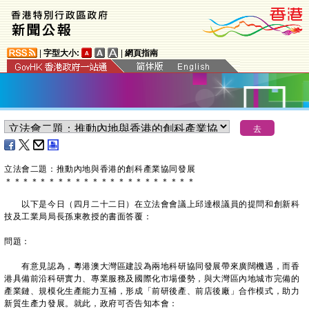
|
字型大小:
|
網頁指南
立法會二題：推動內地與香港的創科產業協同發展
＊
＊
＊
＊
＊
＊
＊
＊
＊
＊
＊
＊
＊
＊
＊
＊
＊
＊
＊
＊
＊
＊
以下是今日（四月二十二日）在立法會會議上邱達根議員的提問和創新科
技及工業局局長孫東教授的書面答覆：
問題：
有意見認為，粵港澳大灣區建設為兩地科研協同發展帶來廣闊機遇，而香
港具備前沿科研實力、專業服務及國際化市場優勢，與大灣區內地城市完備的
產業鏈、規模化生產能力互補，形成「前研後產、前店後廠」合作模式，助力
新質生產力發展。就此，政府可否告知本會：