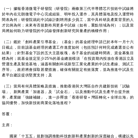
（一）據報香港微電子研發院（研發院）兩條第三代半導體芯片技術中試線將
於年內在元朗微電子中心完成組裝、明年投入運作，其具體落地及投入運營時
間表為何；研發院就此中試線計劃聘用多少員工，當中具科研及產業背景的人
才比例為何；未來有否規劃布局更多中試線（如有，重點領域為何）；以及當
局將如何助力研發院的中試線發揮創新研究與量產的橋樑作用；
（二）鑑於「創科產業引導基金」（基金）的基金經理申請已於本年一月十六
日截止，目前該基金經理的遴選工作進度如何（包括預計何時完成遴選並公布
結果）；針對基金下設的五大主題板塊，各子基金的組建時間表、資金募集目
標為何；就基金規定至少25%的基金總規模須「在投資期內投放在香港設立及
營運生產及製造基地，涵蓋有關創科或新型工業化產業的中試生產線、測試工
序等」，政府將會採取甚麼措施，確保有關規定有效落實，並為推進中試及生
產平台建設提供堅實支持；及
（三）當局有何具體策略及措施，推動香港與大灣區合作共建新技術「試驗
場」、新興產業「加速器」及「試金石」，以及推動中試及生產平台提升效
率，產業鏈「強鏈補鏈」，進一步釋放「香港研發＋灣區轉化＋全球出海」的
協同優勢，加快新技術商業化落地進程？
答覆：
主席：
國家「十五五」規劃強調推動科技創新和產業創新的深度融合，構建以先