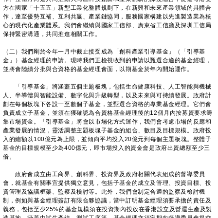
方在國家「十五五」新型工業化整體規劃下，在新興和未來產業領域的具體合
作，達至優勢互補、互利共贏、產業鏈協同，服務國家構建以先進製造業為核
心的現代化產業體系。我們會繼續與國家工信部、廣東省工信廳及深圳工信局
保持緊密溝通，共同推進相關工作。
（二）我們剛於今年一月中截止接受成為「創科產業引導基金」（「引導基
金」）基金經理的申請。現時我們正檢視收到的申請以甄選合適的基金經理，
並將會陸續分批與合資格的基金經理會面，以期基金於年內開始運作。
「引導基金」將涵蓋五個主題板塊，包括生命健康科技、人工智能與機械
人、半導體與智能設備、數字化與升級轉型，以及未來與可持續發展。政府計
劃在每個板塊下各設一至數個子基金，並甄選合資格的專業基金經理。它們會
負責成立子基金，並須在獲確認為合資格基金經理後的12個月內按募資要求籌
集市場資金。「引導基金」將會以市場化方式運作，我們會考慮市場的反應和
產業發展的情況，靈活調整主題板塊子基金的組合、數目及目標規模。政府投
入的總額以100億元為上限，並傾向平均投入20億元到每個主題板塊。整體子
基金的目標規模至少為400億元，即市場投入的資金會是政府出資總額至少三
倍。
政府會成立由工商界、創科界、投資界及政府相關代表組成的督導委員
會，就基金有關事宜提供獨立意見，包括子基金的成立及管理、投資目標、投
資管理及協議框架、監察及檢討等。此外，我們會制定合適的監察及檢討機
制，例如與基金經理簽訂有限合夥協議，當中訂明基金經理須要承擔的責任及
義務，包括至少25%的基金規模須在投資期內投放在香港設立及營運生產及製