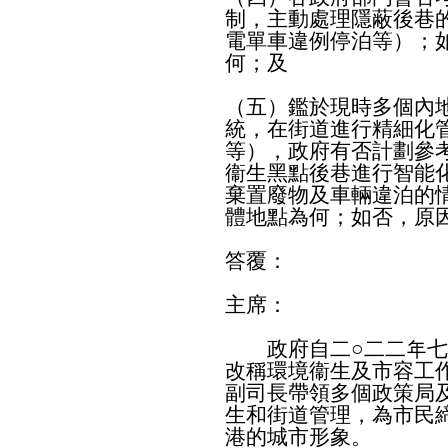
制，主動處理隱蔽後巷
電單車違例停泊等）；
何；及
（五）鑑於現時多個內
統，在街道進行精細化
等），政府有否計劃參
衞生黑點後巷進行智能
棄置廢物及車輛違泊的
體地點為何；如否，原
答覆：
主席：
政府自二○二二年七
改稱環境衞生及市容工
副司長帶領多個政策局
生和街道管理，為市民
港的城市形象。