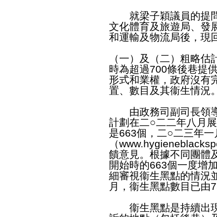
就梁子穎議員的提問
文化體育及旅遊局、發
和運輸及物流局後，現
（一）及（二）粗略估
時為超過700條後巷提
形式和業權，政府沒有
置、數目及其衞生情況
由政務司副司長領導
計劃在二○二二年八月
是663個，二○二三年
（
www.hygieneblackspo
饋意見。根據不同團體
開始時的663個一度增
細審視衞生黑點的情況
月，衞生黑點數目已由7
衞生黑點是持續出現