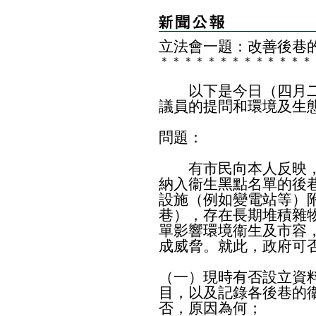
立法會一題：改善後巷
＊
＊
＊
＊
＊
＊
＊
＊
＊
＊
＊
＊
＊
以下是今日（四月二
議員的提問和環境及生
問題：
有市民向本人反映，
納入衞生黑點名單的後
設施（例如變電站等）
巷），存在長期堆積雜
單影響環境衞生及市容
成威脅。就此，政府可
（一）現時有否設立資
目，以及記錄各後巷的
否，原因為何；