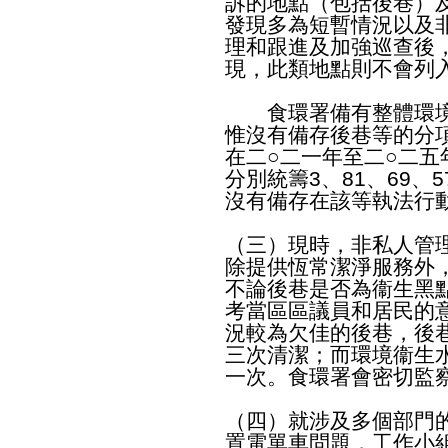
訴的地點（包括後巷）
發現多為短暫情況以及
理和跟進及加強巡查後
現，此類地點則不會列
食環署備有整體環境
惟沒有備存後巷等的分
在二○二一年至二○二
分別統籌3、81、69、
沒有備存在該等執法行
（三）現時，非私人管
除提供恆常潔淨服務外
不論後巷是否為衞生黑
考當區區議員和居民的
況較為欠佳的後巷，後
三次清潔；而環境衞生
一次。食環署會密切監
（四）就涉及多個部門
置電單車問題，工作小