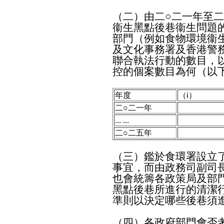
（二）由二○二一年至二
衞生黑點後巷衞生問題的
部門（例如食物環境衞
及文化事務署及香港警
聯合執法行動的數目，以
控的個案數目為何（以
年度
（i）
二○二一年
... ...
二○二五年
（三）鑑於食環署設立
事宜，而由政務司副司
也會統籌各政策局及部
黑點後巷所進行的清潔
準則以決定哪些後巷須
（四）各政府部門會否