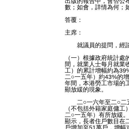
出版的報告中，會否公
數；如會，詳情為何；
答覆：
主席：
就議員的提問，經諮
（一）根據政府統計處
間，就業人士每月就業
工）的累計增幅約為39
二○一五年）約43%的
年間，本港勞工市場的
顯放緩的現象。
二○一六年至二○二五
（不包括外籍家庭傭工
二○一五年）有所放緩
顯示，長者住戶數目在二
戶增加至51萬戶，增幅達