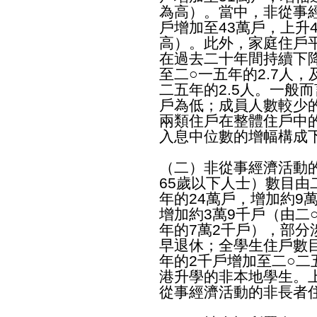
為高）。當中，非從事
戶增加至43萬戶，上升4
高）。此外，家庭住戶
在過去二十年間持續下降
至二○一五年的2.7人，
二五年的2.5人。一般
戶為低；成員人數較少
兩類住戶在整體住戶中
入息中位數的增幅構成
（二）非從事經濟活動
65歲以下人士）數目由
年的24萬戶，增加約9
增加約3萬9千戶（由二
年的7萬2千戶），部分
早退休；全學生住戶數目
年的2千戶增加至二○二
港升學的非本地學生。
從事經濟活動的非長者