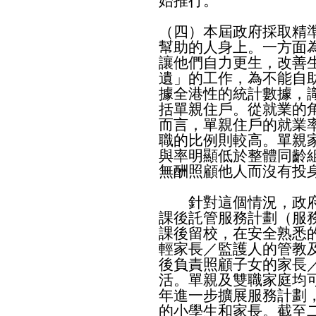
始推行。
（四）本屆政府採取精
幫助的人身上。一方面
讓他們自力更生，改善
遺」的工作，為不能自
據全港性的統計數據，
括單親住戶。從就業的
而言，單親住戶的就業
職的比例則較高。單親
與率明顯低於整體同齡
無酬照顧他人而沒有投
針對這個情況，政府
課後託管服務計劃（服
課後留校，在安全熟悉
輕家長／監護人的管教
後負責照顧子女的家長
活。單親及雙職家庭均
年進一步擴展服務計劃
的小學生和家長。截至二