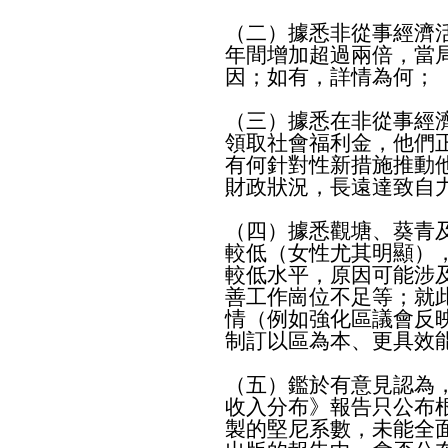
（二）據悉非從事經濟
年間增加超過兩倍，當
因；如有，詳情為何；
（三）據悉在非從事經
領取社會福利金，他們
有何針對性新措施推動
財政狀況，長遠達致自
（四）據悉觀塘、葵青
較低（女性尤其明顯）
較低水平，原因可能涉
善工作崗位不足等；就
情（例如強化區議會反
制訂以區為本、更具效
（五）鑑於有意見認為
收入分布》報告只公布
製的堅尼系數，未能全