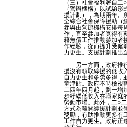
（三）社會福利署自二
（營辦機構）以試驗形
援計劃），為期兩年。所
全綜合社會保障援助（
參與由營辦機構安排每
作，直至參加者覓得有
藉無償工作推動參加者
作經驗，從而提升受僱
力更生。支援計劃推出
另一方面，政府推行
援沒有領取綜援的低收
自力更生和多勞多得，
童津貼。政府不時檢視
二四年四月起，劃一增加
步紓緩低收入在職家庭
勞動市場。此外，二○
方式為離開綜援計劃並
獎勵，有助推動更多有
工作自力更生。政府正