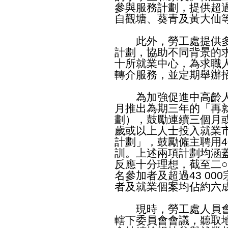
參與服務計劃，提供超過
自觀塘、葵青及黃大仙
此外，勞工處提供多
計劃，協助不同背景的
十所就業中心，為求職
轉介服務，並定期舉辦
為加強促進中高齡人
月推出為期三年的「再
劃），鼓勵連續三個月
歲或以上人士投入就業
計劃」，鼓勵僱主聘用
訓。上述兩項計劃均涵
反應十分理想，截至二○二
名參加者及超過43 0
者及就業個案均佔約六
現時，勞工處人員會
轄下委員會會議，聽取