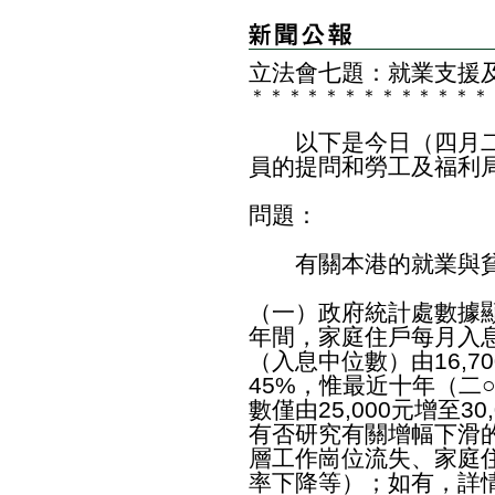
立法會七題：就業支援
＊
＊
＊
＊
＊
＊
＊
＊
＊
＊
＊
＊
＊
以下是今日（四月二
員的提問和勞工及福利
問題：
有關本港的就業與貧
（一）政府統計處數據顯
年間，家庭住戶每月入
（入息中位數）由16,70
45%，惟最近十年（二
數僅由25,000元增至3
有否研究有關增幅下滑
層工作崗位流失、家庭
率下降等）；如有，詳