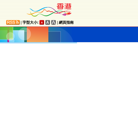
|
字型大小:
|
網頁指南