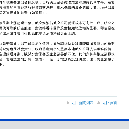
司可就由香港出發的航班，自行決定是否徵收燃油附加費及其水平。在客
售機票的售賣點進行報價或交易時，顯示機票的最終票價，並分項列出最
括客運燃油附加費（如適用）。
星期上漲超過一倍。航空燃油佔航空公司營運成本可高於三成。航空公
提供可靠的航空服務，對維持香港國際航空樞紐地位極為重要。即使是在
的燃油附加費同樣因應航空燃油價格飆升而上調。
持緊密溝通，以了解業界的情況，並強調維持香港國際機場競爭力的重要
關鍵角色及社會責任。政府將繼續密切監察本地航空公司提供服務的情
合理的通知期，以減少對乘客及旅遊業界的不便。我們亦將與旅遊業界保
台（客運燃油附加費一覽表），進一步增加資訊透明度，讓市民更清楚了
爭。
返回新聞列表
返回頁首