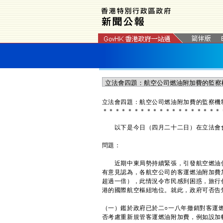
立法會四題：航空公司燃油附加費的監察機
＊
＊
＊
＊
＊
＊
＊
＊
＊
＊
＊
＊
＊
＊
＊
＊
＊
＊
＊
以下是今日（四月二十二日）在立法會會
問題：
近期中東局勢持續緊張，引發航空燃油價
有意見認為，各航空公司的客運燃油附加費
超過一倍），此情況令市民感到困惑，旅行
港的國際航空樞紐地位。就此，政府可否告
（一）鑑於政府已於二○一八年撤銷對客運
否考慮重新規管客運燃油附加費，例如設加