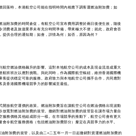
價回落時，本港航空公司能在指明時間內相應下調客運燃油附加費；如
燃油附加費的時間倉促，有航空公司宣布費用調整於兩日後便生效，隨後
令消費者及旅遊業界未有充分時間準備，帶來極大不便；就此，政府會否
，提供合理的通知期；如會，詳情為何；如否，原因為何？
到航空燃油價格飆升的影響。這對本地航空公司的成本及現金流造成重大
整航班班次以應對挑戰。與此同時，作為國際航空樞紐，維持香港國際機
乘客提供穩定可靠的服務。政府致力與本地航空公司攜手合作，共同應對
客及香港國際機場競爭力的影響減至最低。
式開放航空運價的政策。燃油附加費旨在讓航空公司在燃油價格出現波動
步放寬對燃油附加費的規管。撤銷對燃油附加費的規管旨在讓市場力量自
空服務價格其他組成部分一樣。在市場競爭的推動下，航空公司會有更大
量會令航空服務價格（包括燃油附加費部分）釐定在具競爭力的水平。
油附加費的規管，以及由二○二五年一月一日起撤銷對貨運燃油附加費的