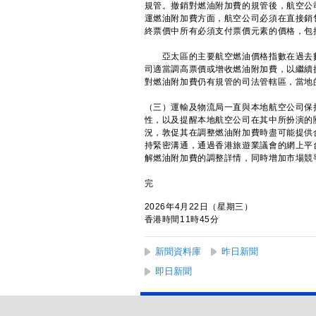
規管。撤銷對燃油附加費的規管後，航空公
運燃油附加費方面，航空公司必須在直接銷
終票價中所有必須支付票價元素的價格，包
亞太區的主要航空燃油價格指數在過去數
司適當調高票價或增收燃油附加費，以繼續
對燃油附加費仍有規管的司法管轄區，當地
（三）運輸及物流局一直與本地航空公司保
性，以及提醒本地航空公司在其中所扮演的
況，敦促其在調整燃油附加費時盡可能提供
持緊密溝通，通過香港旅遊業議會的網上平
解燃油附加費的調整詳情，同時增加市場競
完
2026年4月22日（星期三）
香港時間11時45分
新聞資料庫
昨日新聞
即日新聞