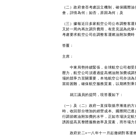
（二）政府會否考慮設立機制，確保國際油
會，詳情為何；如否，原因為何；及
（三）據報近日多家航空公司公布調整客運
又於一周內再次調升費用，有意見認為此舉
考慮要求航空公司在調整客運燃油附加費時
答覆：
主席：
​中東局勢持續緊張，全球航空公司都受
壓力，航空公司須通過提高燃油附加費或調
場的競爭力至關重要，本地航空公司亦須為
當前困難，確保航空服務質素，以期將對乘
就江議員的提問，現答覆如下：
（一）及（二）政府一直採取循序漸進的方
時，收回部分增加的經營成本。國際間已逐
行調節燃油附加費的水平，正如市場決定航
誘因提高其整體服務效率及質素，而市場力
政府於二○一八年十一月起撤銷對客運燃