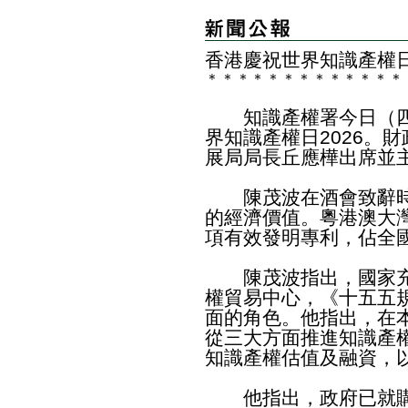
香港慶祝世界知識產權日
＊
＊
＊
＊
＊
＊
＊
＊
＊
＊
＊
＊
＊
知識產權署今日（四
界知識產權日2026。
展局局長丘應樺出席並
陳茂波在酒會致辭時
的經濟價值。粵港澳大
項有效發明專利，佔全
陳茂波指出，國家充
權貿易中心，《十五五
面的角色。他指出，在
從三大方面推進知識產
知識產權估值及融資，
他指出，政府已就購