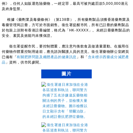
例》，任何人如販運危險藥物，一經定罪，最高可被判處罰款5,000,000港元
及終身監禁。
根據《藥劑業及毒藥條例》（第138章），所有藥劑製品須獲香港藥劑業及
毒藥管理局註冊，方可於市面銷售。衞生署提醒市民，所有已註冊的藥劑製品
於包裝上須附有香港註冊編號，格式為「HK-XXXXX」。未經註冊藥劑製品的
安全、素質及效能均未獲保證。
衞生署提醒市民，要控制體重，應注意均衡飲食及做適量運動。在服用任
何藥物作體重控制用途前，應先諮詢醫護人員的意見。衞生署藥物辦公室網頁
已備有「
有關肥胖問題及纖體產品的健康訊息
」和「
含未標示西藥成分減肥產
品
」資料，供市民參閱。
圖片