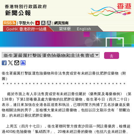
|
字型大小:
|
網頁指南
衞生署嚴厲打擊販運危險藥物和非法售賣或管有未經註冊抗肥胖症藥物（附
圖）
＊
＊
＊
＊
＊
＊
＊
＊
＊
＊
＊
＊
＊
＊
＊
＊
＊
＊
＊
＊
＊
＊
＊
＊
＊
＊
＊
＊
＊
＊
＊
＊
＊
鑑於市面上有人非法售賣或管有未經註冊但屬於《藥劑業及毒藥條例》（第
138章）下第1部毒藥及處方藥物的抗肥胖症藥物，衞生署今日（四月二十日）
表示，連日來加強在全港各區巡查和執法，已聯同警方拘捕了五名涉嫌違反藥
物相關法例的男子，並檢獲大量未經註冊藥物，包括以日文顯示含有「替爾泊
肽」的未經註冊抗肥胖症藥物。
上周五（四月十七日），衞生署聯同警方搜查沙田區一間註冊藥房，檢獲超
過400粒危險藥物「氯硝西泮」、20種未經註冊的藥物（包括六盒未經註冊、