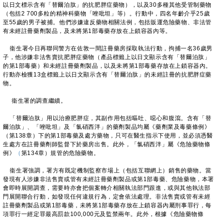
以日文標示含有「替爾泊肽」的抗肥胖症藥物），以及30多種其他受管制藥物
（包括2 700多粒的精神科藥物「唑吡坦」等）。行動中，四名年齡介乎25歲
至55歲的男子被捕。他們涉嫌違反藥物相關法例，包括販運危險藥物、非法管
有未經註冊藥劑製品，及未將第1部毒藥存放在上鎖容器內等。
衞生署今日再聯同警方在佐敦一間註冊藥房採取執法行動，拘捕一名36歲男
子，他涉嫌非法售賣抗肥胖症藥物（產品標籤上以日文顯示含有「替爾泊肽」
的第1部毒藥）和未經註冊藥劑製品，以及未將第1部毒藥存放在上鎖容器內。
行動亦檢獲13盒標籤上以日文顯示含有「替爾泊肽」的未經註冊的抗肥胖症藥
物。
衞生署的調查繼續。
「替爾泊肽」用以治療肥胖症，其副作用包括嘔吐、噁心和腹瀉。含有「替
爾泊肽」、「唑吡坦」及「氯硝西泮」的藥劑製品均屬《藥劑業及毒藥條例》
（第138章）下的第1部毒藥及處方藥物，只可在醫生指示下使用，並必須憑醫
生處方在註冊藥劑師監督下於藥房出售。此外，「氯硝西泮」屬《危險藥物條
例》
（
第134章）規管的危險藥物。
衞生署強調，署方有既定機制監察市場上（包括互聯網上）銷售的藥物。當
發現有人涉嫌非法售賣或管有未經註冊藥劑製品或第1部毒藥、危險藥物，本署
會即時展開調查，需要時亦會把個案轉介相關執法部門跟進，或與其他執法部
門展開聯合行動，如發現任何違規行為，定會依法處理。非法售賣或管有未經
註冊藥劑製品或第1部毒藥，未將第1部毒藥存放在上鎖容器內屬刑事罪行，每
項罪行一經定罪最高罰款100,000元及監禁兩年。此外，根據《危險藥物條