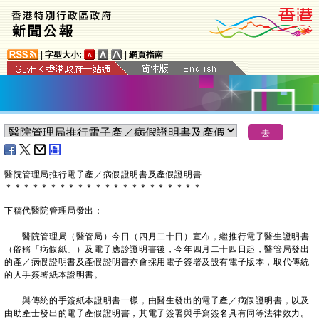
|
字型大小:
|
網頁指南
​醫院管理局推行電子產／病假證明書及產假證明書
＊
＊
＊
＊
＊
＊
＊
＊
＊
＊
＊
＊
＊
＊
＊
＊
＊
＊
＊
＊
＊
＊
下稿代​醫院管理局發出：
醫院管理局（醫管局）今日（四月二十日）宣布，繼推行電子醫生證明書
（俗稱「病假紙」）及電子應診證明書後，今年四月二十四日起，醫管局發出
的產／病假證明書及產假證明書亦會採用電子簽署及設有電子版本，取代傳統
的人手簽署紙本證明書。
與傳統的手簽紙本證明書一樣，由醫生發出的電子產／病假證明書，以及
由助產士發出的電子產假證明書，其電子簽署與手寫簽名具有同等法律效力。