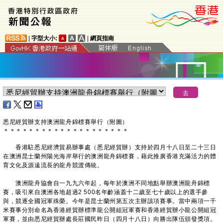
|
字型大小:
|
網頁指南
​悉尼經貿辦支持澳洲龍舟錦標賽舉行（附圖）
＊
＊
＊
＊
＊
＊
＊
＊
＊
＊
＊
＊
＊
＊
＊
＊
＊
＊
＊
＊
香港駐悉尼經濟貿易辦事處（悉尼經貿辦）支持於四月十八日至二十三日
在澳洲昆士蘭州陽光海岸舉行的澳洲龍舟錦標賽，藉此推廣香港充滿活力的體
育文化及源遠流長的龍舟競渡傳統。
澳洲龍舟協會自一九九六年起，每年於澳洲不同地點舉辦澳洲龍舟錦標
賽，吸引來自澳洲各地超過2 500名年齡涵蓋十二歲至七十歲以上的選手參
與，競逐全國冠軍殊榮。今年是昆士蘭州第五次主辦該項賽事。當中兩項一千
米賽事分別命名為香港經貿辦標準龍公開組冠軍賽和香港經貿辦小龍公開組冠
軍賽，並由悉尼經貿辦處長莊國民昨日（四月十八日）向勝出隊伍頒發獎項。