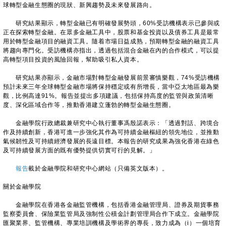
球轉型金融生態圈的現狀、新興趨勢及未來發展路向。
研究結果顯示，轉型金融已有明確發展勢頭，60%受訪機構表示已參與或
正在探索轉型金融。在眾多金融工具中，股票和基金投資以及債券工具是最常
用於轉型金融項目的融資工具。隨着市場日益成熟，預期轉型金融的融資工具
將趨向專門化。受訪機構亦指出，透過包括混合金融在內的合作模式，可以提
高轉型項目投資的風險回報，幫助吸引私人資本。
研究結果亦顯示，金融市場對轉型金融發展前景審慎樂觀，74%受訪機構
預計未來三年全球轉型金融市場將保持穩定或有所增長，當中亞太地區最為樂
觀，比例高達91%。報告並提出多項建議，包括保持高度的監管與政策清晰
度、深化區域合作等，推動香港建立蓬勃的轉型金融生態圈。
金融學院行政總裁兼研究中心執行董事馮殷諾表示：「透過對話、跨境合
作及持續創新，香港可進一步強化其作為可持續金融樞紐的領先地位，並推動
氣候韌性及可持續經濟發展的長遠目標。本報告的研究成果為強化香港在綠色
及可持續發展方面的既有優勢提供切實可行的見解。」
報告
載於金融學院和研究中心網站（只備英文版本）。
關於金融學院
金融學院在香港各金融監管機構，包括香港金融管理局、證券及期貨事務
監察委員會、保險業監管局及強制性公積金計劃管理局合作下成立。金融學院
匯聚業界、監管機構、專業培訓機構及學術界的專長，致力成為（i）一個培育