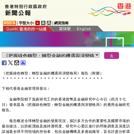
|
字型大小:
|
網頁指南
《把握綠色轉型：轉型金融的機遇與演變格局》報告（附圖）
＊
＊
＊
＊
＊
＊
＊
＊
＊
＊
＊
＊
＊
＊
＊
＊
＊
＊
＊
＊
＊
＊
＊
＊
＊
＊
＊
下稿代香港金融管理局發出︰
金融學院轄下負責研究工作的香港貨幣及金融研究中心今日（四月十七
日）發表題為《把握綠色轉型：轉型金融的機遇與演變格局》的應用金融研究
報告。
報告概述全球轉型金融的發展現況，探討多方合作的重要性及國際市場的
最佳做法，以防範漂綠及維持透明度。研究中心委託進行的問卷調查及深度訪
談涵蓋全球不同領域的持份者，包括金融機構及多邊組織等，旨在詳盡分析環