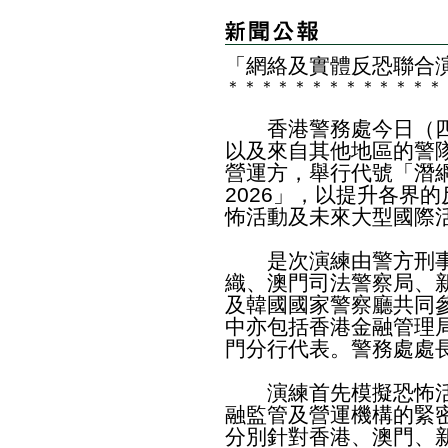
「網絡及實體反恐聯合演
＊
＊
＊
＊
＊
＊
＊
＊
＊
＊
＊
＊
＊
香港警務處今日（四
以及來自其他地區的警
營運方，舉行代號「潛
2026」，以提升各界
怖活動及未來大型國際
是次演練由警方刑事
織、澳門司法警察局、
及韓國國家警察廳共同參
中亦包括香港金融管理
門分行代表。警務處處
演練首先模擬恐怖活
融監管及營運機構的緊
分別針對香港、澳門、