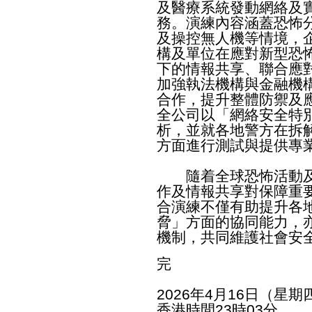
及醫療系統發動網絡及
務。演練內容涵蓋恐怖
及操控無人機等情境，
構及單位在應對新型恐
下的情報共享、聯合應
加強執法機構與金融機
合作，提升整體防禦及
全公司以「網絡安全特
析，並就各地警方在拆
方面進行測試與提供專
隨着全球恐怖活動及
作及情報共享對保障重
合演練不僅有助提升各
脅」方面的協同能力，
機制，共同維護社會安
完
2026年4月16日（星期
香港時間23時03分