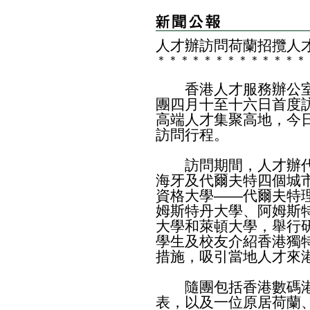
​人才辦訪問荷蘭招攬人
＊
＊
＊
＊
＊
＊
＊
＊
＊
＊
＊
＊
＊
香港人才服務辦公室
團四月十至十六日首度
高端人才集聚高地，今
訪問行程。
訪問期間，人才辦代
海牙及代爾夫特四個城
資格大學——代爾夫特
姆斯特丹大學、阿姆斯
大學和萊頓大學，舉行
學生及校友介紹香港獨
措施，吸引當地人才來
隨團包括香港數碼港
表，以及一位原居荷蘭