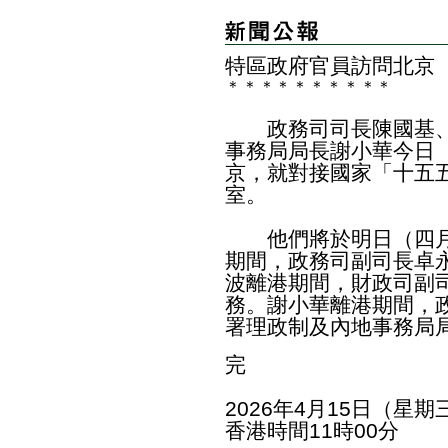
特區政府官員訪問北京
＊
＊
＊
＊
＊
＊
＊
＊
＊
＊
​政務司司長陳國基、
事務局局長謝小華今日
京，就對接國家「十五
室。
他們將於明日（四月
期間，政務司副司長卓
波離港期間，財政司副
務。謝小華離港期間，
署理政制及內地事務局
完
2026年4月15日（星期
香港時間11時00分