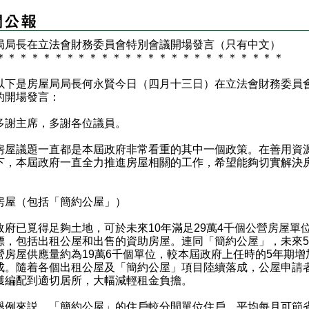
局局長在立法會財務委員會特別會議開場發言（只有中文）
＊
＊
＊
＊
＊
＊
＊
＊
＊
＊
＊
＊
＊
＊
＊
＊
＊
＊
＊
＊
＊
＊
＊
＊
＊
是房屋局局長何永賢今日（四月十三日）在立法會財務委員
的開場發言：
主席，多謝各位議員。
議題一直都是本屆政府非常看重的其中一個政策。在善用資
下，本屆政府一直全力推進房屋相關的工作，希望能夠切實解決
房屋（包括「簡約公屋」）
已覓得足夠土地，可於未來10年滿足29萬4千個公營房屋單
標，包括出租公屋和出售的資助房屋。連同「簡約公屋」，未來
營房屋供應量約為19萬6千個單位，較本屆政府上任時的5年期增
成。隨着各個出租公屋及「簡約公屋」項目陸續落成，公屋申請
獲編配到適切居所，大幅減輕租金負擔。
來説，「簡約公屋」的住戶較分間單位住戶，平均每月可節