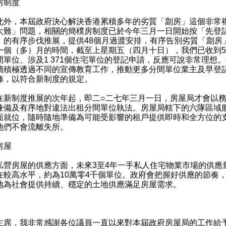
房制度
，本屆政府決心解決香港累積多年的劣質「劏房」這個非常
大難」問題，相關的簡樸房制度已於今年三月一日開始按「先登
」的有序步伐推展，提供48個月過渡安排，有序告別劣質「劏房
一個（多）月的時間，截至上星期五（四月十日），我們已收到5 
間單位、涉及1 371個住宅單位的登記申請，反應可說非常理想
續積極透過不同的宣傳教育工作，推動更多分間單位業主及早登
修，以符合新制度的規定。
制度推展的次年起，即二○二七年三月一日，房屋局才會以務
兼備及有序地對違法出租分間單位執法。房屋局轄下的六隊區域
面就位，隨時隨地準備為可能受影響的租戶提供即時和全方位的
他們不會流離失所。
房屋
房屋的供應方面，未來3至4年一手私人住宅物業市場的供應
在較高水平，約為10萬零4千個單位。政府會把握好供應的節奏
地為社會提供持續、穩定的土地供應滿足房屋需求。
，我非常感謝各位議員一直以來對本屆政府房屋局的工作給