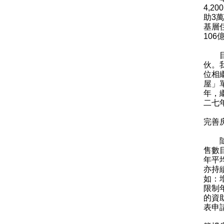
4,
助3
基層
10
目前
伙。
位相
屋」
年，
二七
完善
隨着
售數
年平
亦持
如：
限制
的資
表申