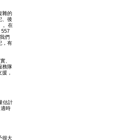
複雜的
記、後
」。在
557
。我們
記，有
實、
服務隊
支援，
量估計
，適時
予很大