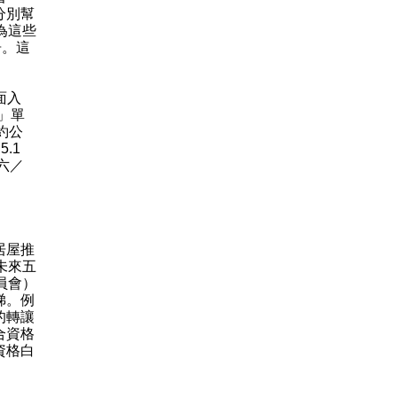
分別幫
為這些
居。這
面入
」單
約公
.1
六／
居屋推
未來五
員會）
梯。例
的轉讓
合資格
資格白