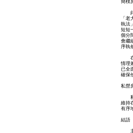
簡樸
此外
「老
執法
短短
個分
會繼
序執
在新
情理
已全
確保
私營
私營
維持
有序
結語
主席