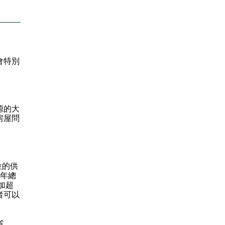
會特別
源的大
房屋問
位的供
5年總
加超
者可以
省