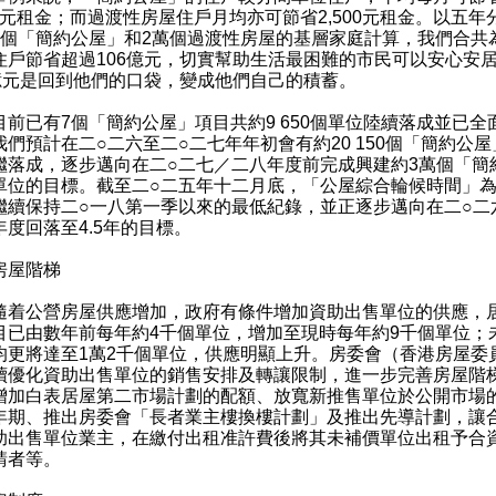
200元租金；而過渡性房屋住戶月均亦可節省2,500元租金。以五年
萬個「簡約公屋」和2萬個過渡性房屋的基層家庭計算，我們合共
住戶節省超過106億元，切實幫助生活最困難的市民可以安心安
6億元是回到他們的口袋，變成他們自己的積蓄。
已有7個「簡約公屋」項目共約9 650個單位陸續落成並已全
我們預計在二○二六至二○二七年年初會有約20 150個「簡約公屋
繼落成，逐步邁向在二○二七／二八年度前完成興建約3萬個「簡
單位的目標。截至二○二五年十二月底，「公屋綜合輪候時間」為5
繼續保持二○一八第一季以來的最低紀錄，並正逐步邁向在二○二
年度回落至4.5年的目標。
房屋階梯
公營房屋供應增加，政府有條件增加資助出售單位的供應，
目已由數年前每年約4千個單位，增加至現時每年約9千個單位；
均更將達至1萬2千個單位，供應明顯上升。房委會（香港房屋委
續優化資助出售單位的銷售安排及轉讓限制，進一步完善房屋階
增加白表居屋第二市場計劃的配額、放寬新推售單位於公開市場
年期、推出房委會「長者業主樓換樓計劃」及推出先導計劃，讓
助出售單位業主，在繳付出租准許費後將其未補價單位出租予合
請者等。