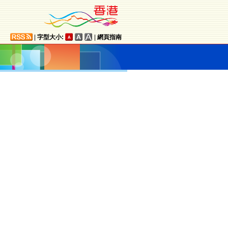
|
字型大小:
|
網頁指南