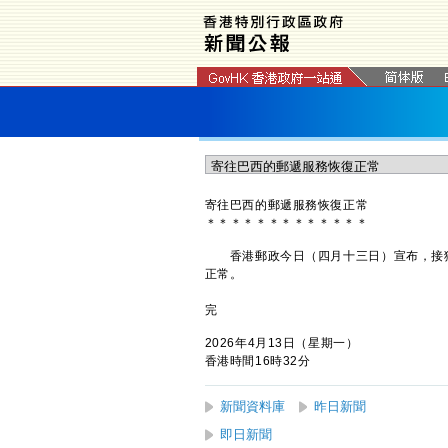
寄往巴西的郵遞服務恢復正常
＊
＊
＊
＊
＊
＊
＊
＊
＊
＊
＊
＊
＊
​香港郵政今日（四月十三日）宣布，接
正常。
完
2026年4月13日（星期一）
香港時間16時32分
新聞資料庫
昨日新聞
即日新聞