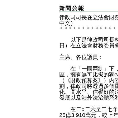
​律政司司長在立法會財
中文）
＊
＊
＊
＊
＊
＊
＊
＊
＊
＊
＊
＊
＊
以下是律政司司長林
日）在立法會財務委員
主席、各位議員：
在「一國兩制」下，
區，擁有無可比擬的獨
（《財政預算案》）內
劃，律政司將透過多個
化、高水平、信譽好的
發展以及涉外法治體系
在二○二六至二七年
25億3,910萬元，較