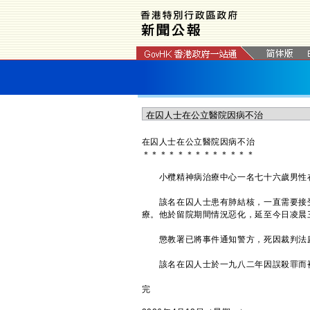
在囚人士在公立醫院因病不治
＊
＊
＊
＊
＊
＊
＊
＊
＊
＊
＊
＊
＊
小欖精神病治療中心一名七十六歲男性在
該名在囚人士患有肺結核，一直需要接受
療。他於留院期間情況惡化，延至今日凌晨
懲教署已將事件通知警方，死因裁判
該名在囚人士於一九八二年因誤殺罪而被
完