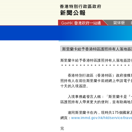
斯里蘭卡給予香港特區護照持有人落地簽證
＊
＊
＊
＊
＊
＊
＊
＊
＊
＊
＊
＊
＊
＊
＊
＊
＊
＊
＊
香港特別行政區（香港特區）政府接獲斯
照持有人在前往斯里蘭卡前經網上申請電子
十天的入境簽證。
入境事務處發言人稱：「斯里蘭卡是『一
區護照持有人帶來更大的便利，並有助兩地
連同斯里蘭卡在內，現時共175個國家及
網頁：
www.immd.gov.hk/hkt/service/trav
完