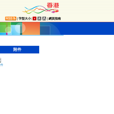
|
字型大小:
|
網頁指南
附件
附件