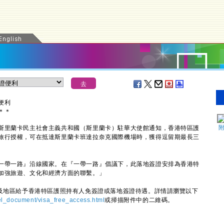
便利
＊
＊
里蘭卡民主社會主義共和國（斯里蘭卡）駐華大使館通知，香港特區護
旅行授權，可在抵達斯里蘭卡班達拉奈克國際機場時，獲得逗留期最長三
帶一路』沿線國家。在『一帶一路』倡議下，此落地簽證安排為香港特
加強旅遊、文化和經濟方面的聯繫。」
地區給予香港特區護照持有人免簽證或落地簽證待遇。詳情請瀏覽以下
el_document/visa_free_access.html
或掃描附件中的二維碼。