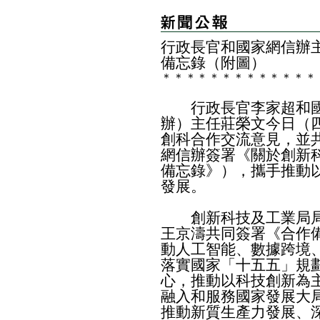
行政長官和國家網信辦
備忘錄（附圖）
＊
＊
＊
＊
＊
＊
＊
＊
＊
＊
＊
＊
＊
行政長官李家超和國
辦）主任莊榮文今日（
創科合作交流意見，並
網信辦簽署《關於創新
備忘錄》），攜手推動
發展。
創新科技及工業局局
王京濤共同簽署《合作
動人工智能、數據跨境
落實國家「十五五」規
心，推動以科技創新為
融入和服務國家發展大
推動新質生產力發展、