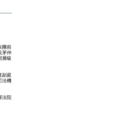
表團前
長茅仲
同層級
庭副庭
司法機
審法院