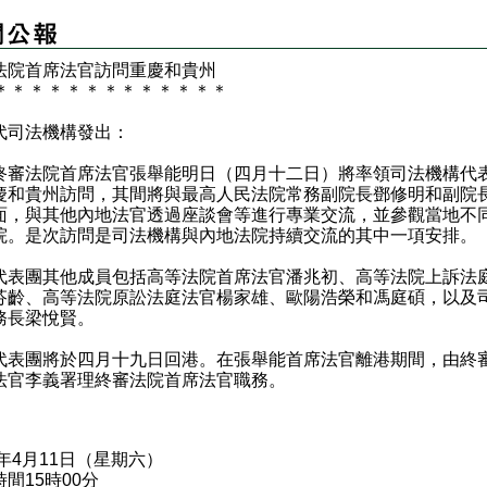
法院首席法官訪問重慶和貴州
＊
＊
＊
＊
＊
＊
＊
＊
＊
＊
＊
＊
＊
代司法機構發出：
法院首席法官張舉能明日（四月十二日）將率領司法機構代
慶和貴州訪問，其間將與最高人民法院常務副院長鄧修明和副院
面，與其他內地法官透過座談會等進行專業交流，並參觀當地不
院。是次訪問是司法機構與內地法院持續交流的其中一項安排。
團其他成員包括高等法院首席法官潘兆初、高等法院上訴法
芬齡、高等法院原訟法庭法官楊家雄
、
歐陽浩榮和馮庭碩，以及
務長梁悅賢。
團將於四月十九日回港。在張舉能首席法官離港期間，由終
法官李義署理終審法院首席法官職務。
6年4月11日（星期六）
間15時00分