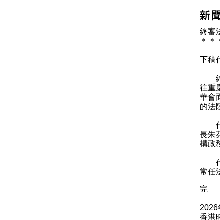
終審
＊
＊
下稿
終審
往重
華會
的法
代表
長朱
構政
代表
常任
完
202
香港時