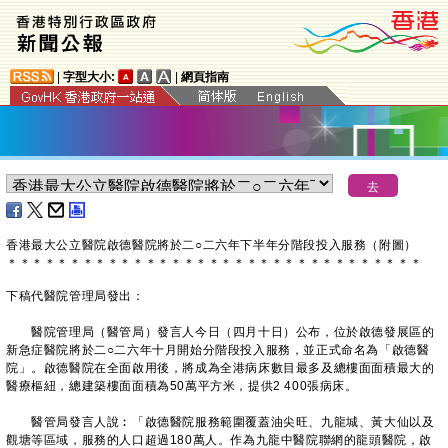
|
字型大小:
|
網頁指南
香港最大公立醫院啟德醫院將於二○二六年下半年分階段投入服務（附圖）
＊
＊
＊
＊
＊
＊
＊
＊
＊
＊
＊
＊
＊
＊
＊
＊
＊
＊
＊
＊
＊
＊
＊
＊
＊
＊
＊
＊
＊
＊
＊
＊
＊
下稿代​醫院管理局發出：
醫院管理局（醫管局）發言人今日（四月十日）公布，位於啟德發展區的
新急症醫院將於二○二六年十月開始分階段投入服務，並正式命名為「啟德醫
院」。啟德醫院在全面啟用後，將成為全港病床數目最多及總樓面面積最大的
醫療樞紐，總建築樓面面積為50萬平方米，提供2 400張病床。
醫管局發言人說︰「啟德醫院服務範圍覆蓋油尖旺、九龍城、黃大仙以及
觀塘等區域，服務的人口超過180萬人。作為九龍中醫院聯網的龍頭醫院，啟