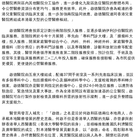
德醫院將與區內其他醫院分工協作，進一步優化九龍區急症醫院的整體布局，
令公營醫療資源分布更均勻，服務更有效率。此外，啟德醫院亦會為毗連的香
港兒童醫院提供臨床支援，進一步加強兩院協同效應。啟德醫院連同香港兒童
醫院將組成本港最大型的公營醫療樞紐。」
啟德醫院將會按原定計劃分兩階段投入服務，並逐步吸納伊利沙伯醫院的
臨床服務。首階段將於今年十月展開，率先由「專科門診大樓」及「腫瘤科大
樓」投入服務，開展家庭醫學綜合中心、內科、外科、神經外科、家庭醫學及
腫瘤科（部分舊症）的專科門診服務，以及專職醫療、診斷和放射治療等配套
服務。其後，醫管局會循序漸進推進第二階段服務安排，預計住院、手術及急
症室等主要臨床服務將於二○二八年投入服務，確保服務銜接順暢，為市民提供
更優質、更便捷的公營醫療服務。
啟德醫院由五座大樓組成，配備37間手術室及一系列先進臨床設施，並設
有多個專科中心，包括腫瘤科中心及腦神經科學中心，支援較複雜的專科轉介
個案。啟德醫院亦是醫管局指定的創傷中心，提供24小時急症服務，以應對各
類急症、緊急情況及重大事故。作為全港首間設有迴旋加速器的公立醫院，啟
德醫院可自行製作放射檢查及腫瘤科所需的放射性示蹤劑，進一步提升整體臨
床支援能力。
醫管局發言人補充︰「『啟德』之名是沿於何啟和區德兩位本地商人，亦
承載本地醫療發展的歷史意義。何啟不但是香港華人西醫的先驅，亦曾參與創
辦香港華人西醫書院（香港大學醫學院的前身），並積極推動雅麗氏利濟醫院
及廣華醫院的成立，對本港醫學發展貢獻良多。以『啟德』命名，既彰顯本地
歷史傳承，亦呼應醫院所在位置，寓意醫院延續以病人為本、關懷社區的精