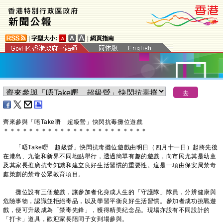
|
字型大小:
|
網頁指南
​齊來參與「唔Take嘢 超級營」快閃抗毒攤位遊戲
＊
＊
＊
＊
＊
＊
＊
＊
＊
＊
＊
＊
＊
＊
＊
＊
＊
＊
＊
＊
＊
＊
＊
「唔Take嘢 超級營」快閃抗毒攤位遊戲由明日（四月十一日）起將先後
在港島、九龍和新界不同地點舉行，透過簡單有趣的遊戲，向市民尤其是幼童
及其家長推廣抗毒知識和建立良好生活習慣的重要性。這是一項由保安局禁毒
處策劃的禁毒公眾教育項目。
攤位設有三個遊戲，讓參加者化身成人生的「守護隊」隊員，分辨健康與
危險事物，認識並拒絕毒品，以及學習平衡良好生活習慣。參加者成功挑戰遊
戲，便可升級成為「禁毒先鋒」，獲得精美紀念品。現場亦設有不同設計的
「打卡」道具，歡迎家長陪同子女到場參與。