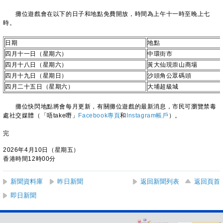
攤位遊戲會在以下的日子和地點免費開放，時間為上午十一時至晚上七
時。
日期
地點
四月十一日（星期六）
中環街市
四月十八日（星期六）
黃大仙現崇山商場
四月十九日（星期日）
沙頭角公眾碼頭
四月二十五日（星期六）
大埔超級城
攤位快閃地點將會每月更新，有關攤位遊戲的最新消息，市民可瀏覽禁毒
處社交媒體（「唔take嘢」
Facebook專頁
和
Instagram帳戶
）。
完
2026年4月10日（星期五）
香港時間12時00分
新聞資料庫
昨日新聞
返回新聞列表
返回頁首
即日新聞