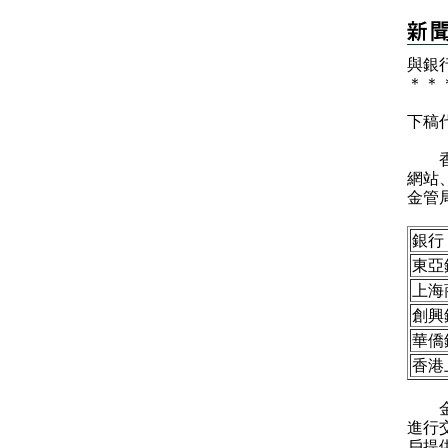
與銀
＊
＊
下稿
香港
網站
金管
銀行
東亞
上海
創興
華僑
香港
金管
進行
戶提