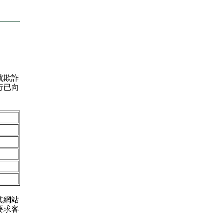
就欺詐
行已向
其網站
要求客