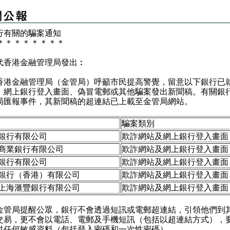
行有關的騙案通知
＊
＊
＊
＊
＊
＊
＊
＊
代香港金融管理局發出︰
金融管理局（金管局）呼籲市民提高警覺，留意以下銀行已
、網上銀行登入畫面、偽冒電郵或其他騙案發出新聞稿。有關銀
局匯報事件，其新聞稿的超連結已上載至
金管局網站
。
騙案類別
銀行有限公司
欺詐網站及網上銀行登入畫面
商業銀行有限公司
欺詐網站及網上銀行登入畫面
銀行有限公司
欺詐網站及網上銀行登入畫面
銀行（香港）有限公司
欺詐網站及網上銀行登入畫面
上海滙豐銀行有限公司
欺詐網站及網上銀行登入畫面
局提醒公眾，銀行不會透過短訊或電郵超連結，引領他們到
交易，更不會以電話、電郵及手機短訊（包括以超連結方式），
供任何敏感資料（包括登入密碼和一次性密碼）。