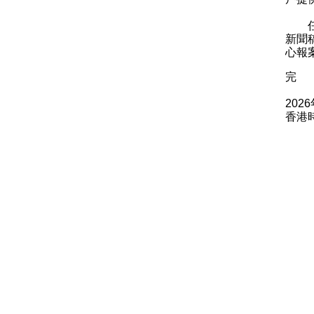
任何
新聞
心報
完
202
香港時