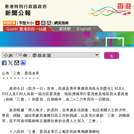
|
字型大小:
|
網頁指南
公布「三會」委員名單
＊
＊
＊
＊
＊
＊
＊
＊
＊
＊
​政府今日（四月一日）宣布，民政及青年事務局局長分別委任1 918人、
553人及530人為新一屆分區委員會、地區撲滅罪行委員會及地區防火委員會
（統稱「三會」）的委員，任期兩年，由二○二六年四月一日開始。
政府根據「用人唯才」的原則，並考慮多項因素，包括有關人士的才幹、
專長、經驗、誠信和參與服務社區工作的熱誠，以及充分兼顧「三會」的職能
等，從不同途徑吸納有志服務社會的合適人士加入「三會」。
十八區的「三會」委員名單已上載至民政事務總署網站