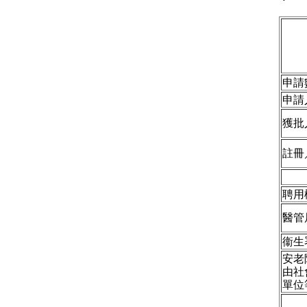
申請
申請
獲批
註冊
聘用
醫管
衞生
安老
由社
單位