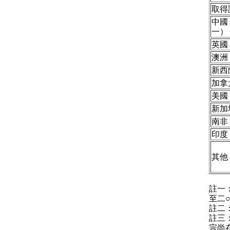
取得
中國
一）
英國
澳洲
新西
加拿
美國
新加
南非
印度
其他
註一
至二
註二
註三
宗尚