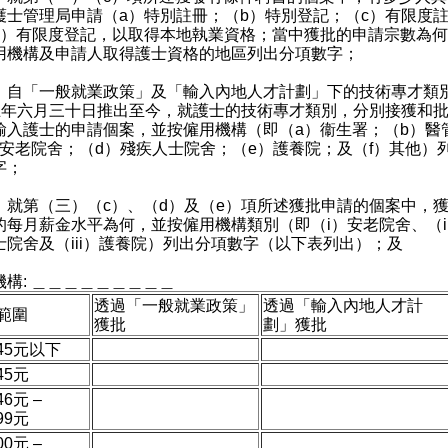
護士管理局申請（a）特別註冊；（b）特別登記；（c）有限度
d）有限度登記，以取得本地執業資格；當中獲批的申請宗數為
用機構及申請人取得護士資格的地區列出分項數字；
）自「一般就業政策」及「輸入內地人才計劃」下的技術專才類
五年六月三十日推出至今，就護士的技術專才類別，分別接獲和
輸入護士的申請個案，並按僱用機構（即（a）衞生署；（b）醫
）安老院舍；（d）殘疾人士院舍；（e）護養院；及（f）其他）
字；
）就第（三）（c）、（d）及（e）項所述獲批申請的個案中，
的每月薪金水平為何，並按僱用機構類別（即（i）安老院舍、（i
士院舍及（iii）護養院）列出分項數字（以下表列出）；及
機構: ＿＿＿＿＿＿＿＿＿
透過「一般就業政策」
透過「輸入內地人才計
範圍
獲批
劃」獲批
145元以下
145元
46元 –
999元
00元 –