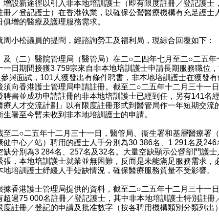
，增設新途徑以引入非本地培訓護士（即有限度註冊／登記護士
註冊／登記護士）在香港執業，以確保公營醫療機構有充足護士
日俱增的醫療及護理服務需求。
小松議員的提問，經諮詢勞工及福利局，現綜合回覆如下：
）及（二）醫院管理局（醫管局）在二○二四年七月至二○二五年
十一日期間接獲3 759宗來自非本地培訓護士申請長期服務職位，
3人參與面試，101人獲發出有條件聘書，非本地培訓護士在獲發有
後須向香港護士管理局申請註冊。截至二○二五年十二月三十一日
發聘書並成功申請註冊的非本地培訓護士已經到任，另有141名
醫療人才交流計劃」以有限度註冊形式到醫管局作一年短期交流
衞生署至今暫未收到非本地培訓護士的申請。
二○二五年十二月三十一日，醫管局、衞生署和基層醫療署（
健中心／站）聘用的護士人手分別為30 386名、1 291名及24
空缺分別為3 284名、257名及32名。大量空缺顯示公營部門護
緊張，本地培訓護士就業並無困難，反而是未能滿足服務需求，
本地培訓護士紓緩人手短缺情況，確保醫療服務質量不受影響。
香港護士管理局提供的資料，截至二○二五年十二月三十一日
有超過75 000名註冊／登記護士，其中非本地培訓護士特別註冊
限度註冊／登記的申請及批准數字（按各聘用機構類別分類列出