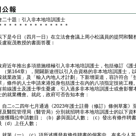
法會二十題：引入非本地培訓護士
＊
＊
＊
＊
＊
＊
＊
＊
＊
＊
＊
＊
＊
＊
是今日（四月一日）在立法會會議上周小松議員的提問和醫
長盧寵茂教授的書面答覆︰
：
近年推出多項措施積極引入非本地培訓護士，包括修訂《護
》（第164章），開闢新途徑以引入合資格的非本地培訓護士，
般就業政策」及「輸入內地人才計劃」下新增渠道，容許符合「
單」條件的人士申請來港投身包括護士在內的八項指定技術工種
有前線護士及護士學生憂慮，引入過多非本地培訓護士或會影響
士的就業機會。就此，政府可否告知本會：
）自二○二四年七月通過《2023年護士註冊（修訂）條例草案》
署及醫院管理局（醫管局）分別就招聘非本地培訓護士的以下資
）接獲職位申請數目；（b）參與面試人數；（c）發出有條件聘
及（d）上任人數；
）就第（一）（c）項所述獲發有條件聘書的個案中，有多少人其