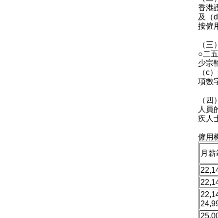
香港
及（
按僱
（三
○二
少宗
（c
項數
（四
人員
疾人
僱用
月薪
22,
22,
22,1
24,
25,0