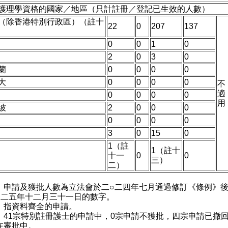
護理學資格的國家／地區（只計註冊／登記已生效的人數）
（除香港特別行政區）（註十
22
0
207
137
0
0
1
0
2
0
3
0
蘭
0
0
0
0
大
0
0
0
0
不
適
0
0
0
0
用
坡
2
0
0
0
0
0
0
0
3
0
15
0
1（註
1（註十
十一
0
0
三）
二）
：申請及獲批人數為立法會於二○二四年七月通過修訂《條例》
○二五年十二月三十一日的數字。
：指資料齊全的申請。
：41宗特別註冊護士的申請中，0宗申請不獲批，四宗申請已撤
在審批中。