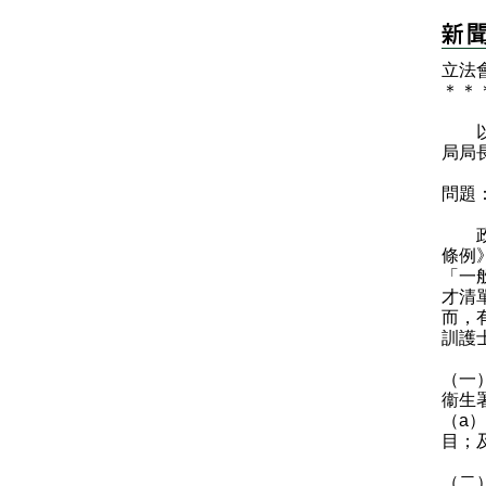
​立
＊
＊
以下
局局
問題
政府
條例
「一
才清
而，
訓護
（一
衞生
（a
目；
（二