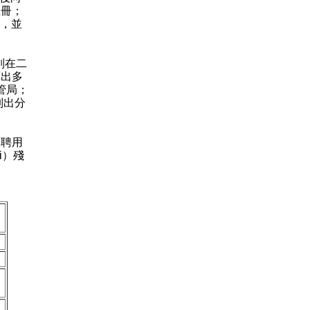
註冊；
何，並
別在二
批出多
管局；
列出分
獲聘用
i）殘