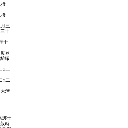
已撤
已撤
二月三
月三十
年十
限度登
因離職
二○二
二○二
「大灣
名護士
一般就