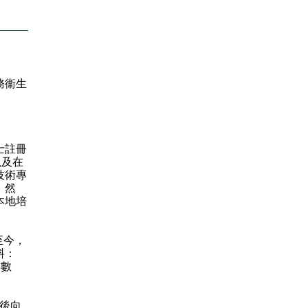
務衞生
士註冊
以及在
技術專
。然
本地培
至今，
料：
書數
後向