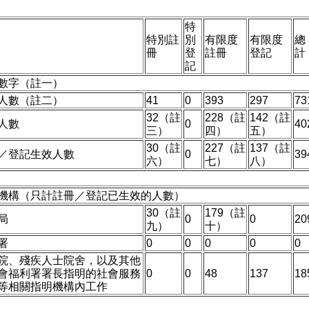
特
特別註
別
有限度
有限度
總
冊
登
註冊
登記
計
記
數字（註一）
人數（註二）
41
0
393
297
73
32（註
228（註
142（註
人數
0
40
三）
四）
五）
30（註
227（註
137（註
／登記生效人數
0
39
六）
七）
八）
機構（只計註冊／登記已生效的人數）
30（註
179（註
局
0
0
20
九）
十）
署
0
0
0
0
0
院、殘疾人士院舍，以及其他
會福利署署長指明的社會服務
0
0
48
137
18
等相關指明機構內工作