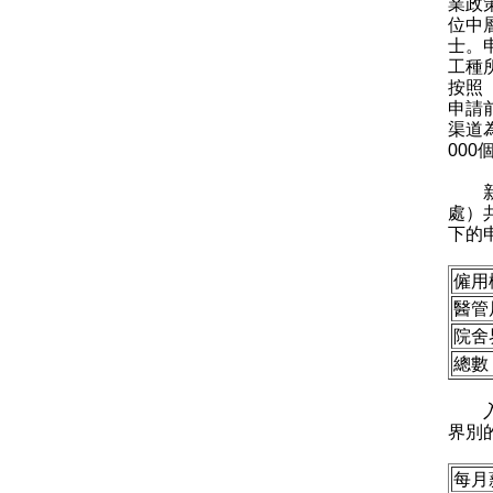
業政
位中
士。
工種
按照
申請
渠道
00
新增
處）
下的
僱用
醫管
院舍
總數
入境
界別
每月