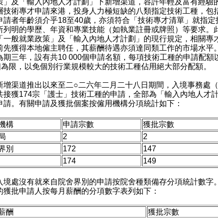
策」及「輸入內地人才計劃」下新增渠道，容許年輕及富有經驗
層技術專才申請來港，投身人力極短缺的八類指定技術工種，包
申請者年齡須介乎18至40歲，亦須符合「技術專才清單」就指定
所列明的學歷、年資和專業技能（如執業註冊或牌照）等要求。
「一般就業政策」及「輸入內地人才計劃」的現行規定，相關專
前先獲得本地僱主聘任，其薪酬待遇亦須達同類工作的市場水平
為期三年，設有共10 000個申請名額，每項技術工種的申請配額
0個為限，以免個別行業規模較大的技術工種佔用絕大部分配額。
渠道推出以來至二○二六年二月二十八日期間，入境事務處（
共接獲174宗「護士」技術工種的申請，全部為「輸入內地人才
申請。有關申請及獲批個案按僱用機構分項統計如下：
機構
申請宗數
獲批宗數
局
2
2
界別
172
147
174
149
處沒有就來自院舍界別的申請按院舍種類備存分項統計數字
的獲批申請人按每月薪酬的分項數字表列如下：
薪酬
獲批宗數