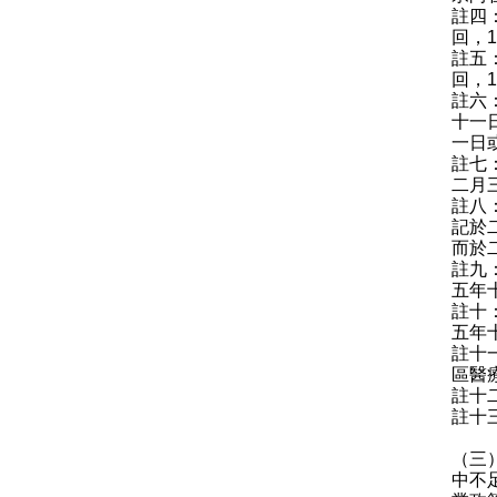
註四
回，
註五
回，
註六
十一
一日
註七
二月
註八
記於
而於
註九
五年
註十
五年
註十
區醫
註十
註十
（三
中不