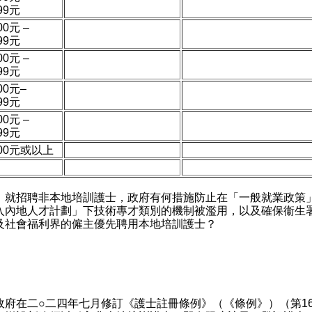
999元
00元 –
999元
00元 –
999元
000元–
999元
00元 –
999元
000元或以上
）就招聘非本地培訓護士，政府有何措施防止在「一般就業政策
入內地人才計劃」下技術專才類別的機制被濫用，以及確保衞生
及社會福利界的僱主優先聘用本地培訓護士？
：
：
在二○二四年七月修訂《護士註冊條例》（《條例》）（第16