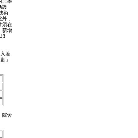
的非學
括護
技術
此外，
才須在
。新增
以3
入境
計劃」
。院舍