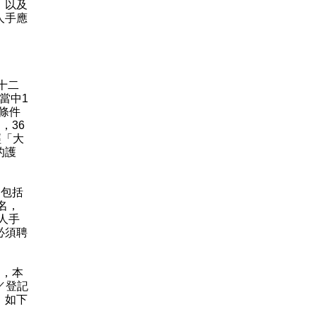
，以及
人手應
十二
當中1
條件
，36
經「大
的護
包括
6名，
士人手
必須聘
，本
／登記
）如下