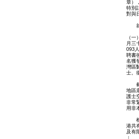
章）
特別
對與
就周
（一
月三
09
聘書
名獲
灣區
士。
截至
地區康
護士
非常
用非
根據
港共
及有
︰