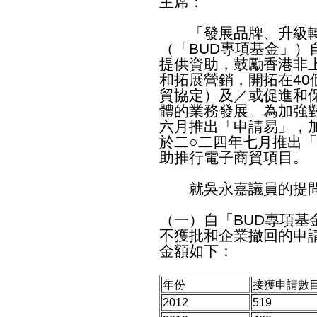
主席：
「發展品牌、升級轉
（「BUD專項基金」）
提供資助，鼓勵香港非
和拓展營銷，開拓在4
貿協定）及／或促進和
體的業務發展。為加強
六月推出「申請易」，
於二○二四年七月推出
助推行電子商貿項目。
就吳永嘉議員的提問
（一）自「BUD專項基
不獲批和企業撤回的申
金額如下：
年份
接獲申請數
2012
519