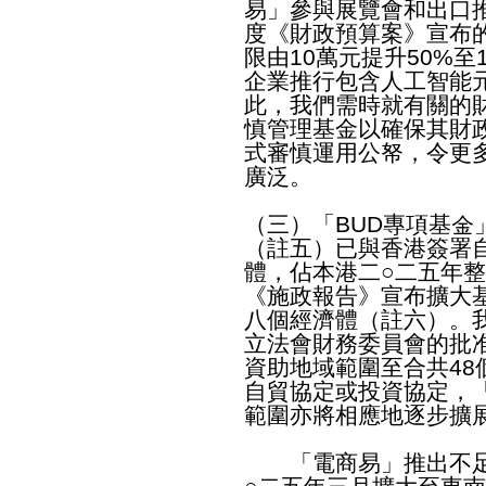
易」參與展覽會和出口推
度《財政預算案》宣布
限由10萬元提升50%
企業推行包含人工智能元
此，我們需時就有關的
慎管理基金以確保其財
式審慎運用公帑，令更
廣泛。
（三）「BUD專項基金
（註五）已與香港簽署
體，佔本港二○二五年
《施政報告》宣布擴大基
八個經濟體（註六）。
立法會財務委員會的批
資助地域範圍至合共4
自貿協定或投資協定，「
範圍亦將相應地逐步擴
「電商易」推出不足