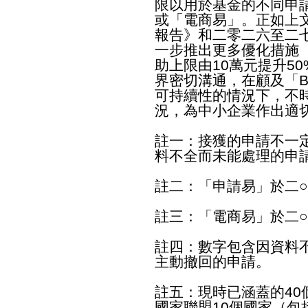
限以用於基金的不同申
或「電商易」。正如上
報告》和二零二六至二七
一步推出更多優化措施
助上限由10萬元提升5
界密切溝通，在顧及「B
可持續性的情況下，不時
況，為中小企業作出適
註一：接獲的申請不一
料不全而未能處理的申
註二：「申請易」於二
註三：「電商易」於二
註四：數字包含因資料
主動撤回的申請。
註五：現時已涵蓋的4
國家聯盟10個國家（