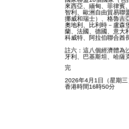
來西亞、緬甸、菲律賓
智利、歐洲自由貿易聯
挪威和瑞士）、格魯吉
奧地利、比利時－盧森
蘭、法國、德國、意大
科威特、阿拉伯聯合酋
註六：這八個經濟體為
牙利、巴基斯坦、哈薩
完
2026年4月1日（星期三
香港時間16時50分