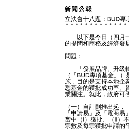
立法會十八題：BUD專
＊
＊
＊
＊
＊
＊
＊
＊
＊
＊
＊
＊
＊
以下是今日（四月一
的提問和商務及經濟發
問題：
「發展品牌、升級轉
（「BUD專項基金」）
施，目的是支持本地企
悉基金的獲批成功率、
業關注。就此，政府可
（一）自計劃推出起，「
「申請易」及「電商易
當中（i）獲批、（ii）
宗數及每宗獲批申請的