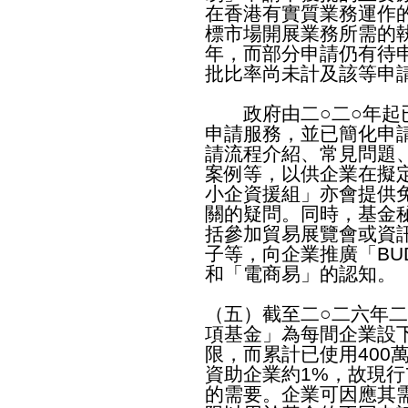
在香港有實質業務運作
標市場開展業務所需的
年，而部分申請仍有待
批比率尚未計及該等申
政府由二○二○年起已
申請服務，並已簡化申
請流程介紹、常見問題
案例等，以供企業在擬
小企資援組」亦會提供
關的疑問。同時，基金
括參加貿易展覽會或資
子等，向企業推廣「BU
和「電商易」的認知。
（五）截至二○二六年二
項基金」為每間企業設下
限，而累計已使用400
資助企業約1%，故現行
的需要。企業可因應其需