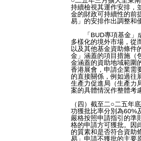
○二五年三月擴大至東
持續檢視其運作安排，
金的財政可持續性的前
易」的安排作出調整和
「BUD專項基金」成
多樣化的境外市場，從
以及其他基金資助條件的
金」涵蓋的項目措施（
金涵蓋的資助地域範圍
香港展會，申請企業需
的直接關係，例如過往
生產力促進局（生產力
案的具體情況作整體考
（四）截至二○二五年
功獲批比率分別為60%
嚴格按照申請指引的準
格的申請方可獲批。因
的質素和是否符合資助
易」申請不獲批的主要