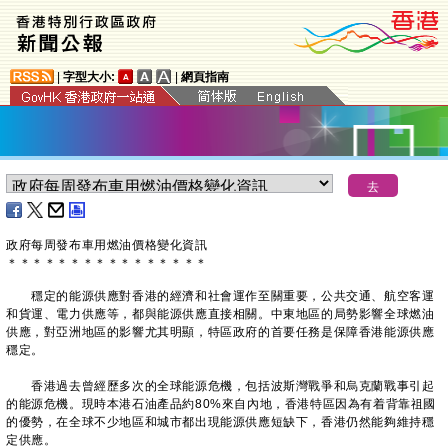
|
字型大小:
|
網頁指南
​政府每周發布車用燃油價格變化資訊
＊
＊
＊
＊
＊
＊
＊
＊
＊
＊
＊
＊
＊
＊
＊
＊
穩定的能源供應對香港的經濟和社會運作至關重要，公共交通、航空客運
和貨運、電力供應等，都與能源供應直接相關。中東地區的局勢影響全球燃油
供應，對亞洲地區的影響尤其明顯，特區政府的首要任務是保障香港能源供應
穩定。
香港過去曾經歷多次的全球能源危機，包括波斯灣戰爭和烏克蘭戰事引起
的能源危機。現時本港石油產品約80%來自內地，香港特區因為有着背靠祖國
的優勢，在全球不少地區和城市都出現能源供應短缺下，香港仍然能夠維持穩
定供應。