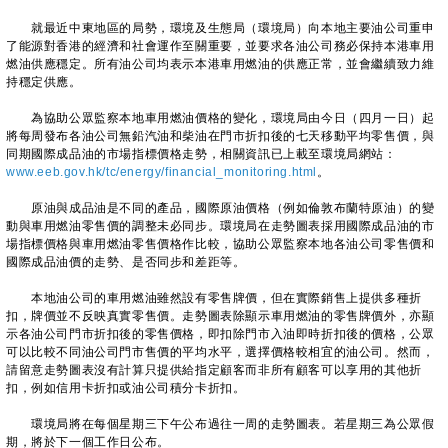
就最近中東地區的局勢，環境及生態局（環境局）向本地主要油公司重申
了能源對香港的經濟和社會運作至關重要，並要求各油公司務必保持本港車用
燃油供應穩定。所有油公司均表示本港車用燃油的供應正常，並會繼續致力維
持穩定供應。
為協助公眾監察本地車用燃油價格的變化，環境局由今日（四月一日）起
將每周發布各油公司無鉛汽油和柴油在門市折扣後的七天移動平均零售價，與
同期國際成品油的市場指標價格走勢，相關資訊已上載至環境局網站：
www.eeb.gov.hk/tc/energy/financial_monitoring.html
。
原油與成品油是不同的產品，國際原油價格（例如倫敦布蘭特原油）的變
動與車用燃油零售價的調整未必同步。環境局在走勢圖表採用國際成品油的市
場指標價格與車用燃油零售價格作比較，協助公眾監察本地各油公司零售價和
國際成品油價的走勢、是否同步和差距等。
本地油公司的車用燃油雖然設有零售牌價，但在實際銷售上提供多種折
扣，牌價並不反映真實零售價。走勢圖表除顯示車用燃油的零售牌價外，亦顯
示各油公司門市折扣後的零售價格，即扣除門市入油即時折扣後的價格，公眾
可以比較不同油公司門市售價的平均水平，選擇價格較相宜的油公司。然而，
請留意走勢圖表沒有計算只提供給指定顧客而非所有顧客可以享用的其他折
扣，例如信用卡折扣或油公司積分卡折扣。
環境局將在每個星期三下午公布過往一周的走勢圖表。若星期三為公眾假
期，將於下一個工作日公布。