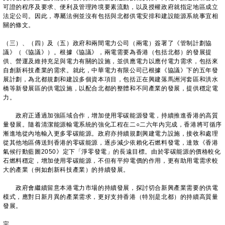
可證的程序及要求、便利及管理跨境要素流動，以及授權政府就指定地區成立
法定公司。因此，專屬法例並沒有包括與北都供電安排和建設能源系統事宜相
關的條文。
（三）、（四）及（五）政府和兩間電力公司（兩電）簽署了《管制計劃協
議》（《協議》）。根據《協議》，兩電需要為香港（包括北都）的發展提
供、營運及維持充足與電力有關的設施，並供應電力以應付電力需求，包括來
自創新科技產業的需求。就此，中華電力有限公司已根據《協議》下的五年發
展計劃，為北都規劃和建設多個資本項目，包括正在興建落馬洲河套區和洪水
橋等新發展區的供電設施，以配合北都的整體和不同產業的發展，提供穩定電
力。
政府正通過加強區域合作，增加使用零碳能源發電，持續推進香港的高質
量發展。隨着清潔能源輸電系統的強化工程在二○二六年內完成，香港將可循序
漸進地從內地輸入更多零碳能源。政府亦持續規劃興建電力設施，接收和處理
從其他地區傳送到香港的零碳能源，逐步減少依賴化石燃料發電，達致《香港
氣候行動藍圖2050》定下「淨零發電」的長遠目標。由於零碳能源的價格較化
石燃料穩定，增加使用零碳能源，不但有平抑電價的作用，更有助用電需求較
大的產業（例如創新科技產業）的持續發展。
政府會繼續留意本港電力市場的持續發展，探討切合新興產業需要的供電
模式，應對日新月異的產業需求，更好支持香港（特別是北都）的持續高質量
發展。
完