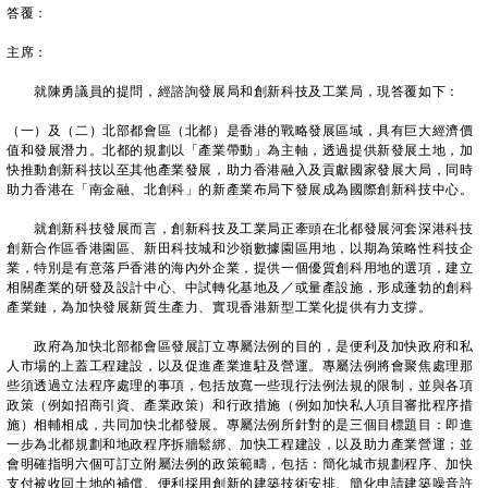
答覆：
主席：
就陳勇議員的提問，經諮詢發展局和創新科技及工業局，現答覆如下：
（一）及（二）北部都會區（北都）是香港的戰略發展區域，具有巨大經濟價
值和發展潛力。北都的規劃以「產業帶動」為主軸，透過提供新發展土地，加
快推動創新科技以至其他產業發展，助力香港融入及貢獻國家發展大局，同時
助力香港在「南金融、北創科」的新產業布局下發展成為國際創新科技中心。
就創新科技發展而言，創新科技及工業局正牽頭在北都發展河套深港科技
創新合作區香港園區、新田科技城和沙嶺數據園區用地，以期為策略性科技企
業，特別是有意落戶香港的海內外企業，提供一個優質創科用地的選項，建立
相關產業的研發及設計中心、中試轉化基地及／或量產設施，形成蓬勃的創科
產業鏈，為加快發展新質生產力、實現香港新型工業化提供有力支撐。
政府為加快北部都會區發展訂立專屬法例的目的，是便利及加快政府和私
人市場的上蓋工程建設，以及促進產業進駐及營運。專屬法例將會聚焦處理那
些須透過立法程序處理的事項，包括放寬一些現行法例法規的限制，並與各項
政策（例如招商引資、產業政策）和行政措施（例如加快私人項目審批程序措
施）相輔相成，共同加快北都發展。專屬法例所針對的是三個目標題目：即進
一步為北都規劃和地政程序拆牆鬆綁、加快工程建設，以及助力產業營運；並
會明確指明六個可訂立附屬法例的政策範疇，包括：簡化城市規劃程序、加快
支付被收回土地的補償、便利採用創新的建築技術安排、簡化申請建築噪音許