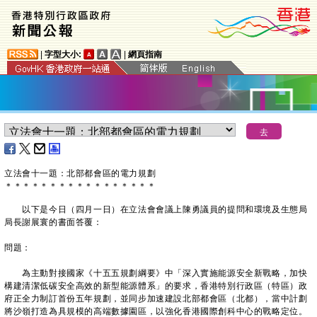
|
字型大小:
|
網頁指南
立法會十一題：北部都會區的電力規劃
＊
＊
＊
＊
＊
＊
＊
＊
＊
＊
＊
＊
＊
＊
＊
＊
＊
以下是今日（四月一日）在立法會會議上陳勇議員的提問和環境及生態局
局長謝展寰的書面答覆：
問題：
為主動對接國家《十五五規劃綱要》中「深入實施能源安全新戰略，加快
構建清潔低碳安全高效的新型能源體系」的要求，香港特別行政區（特區）政
府正全力制訂首份五年規劃，並同步加速建設北部都會區（北都），當中計劃
將沙嶺打造為具規模的高端數據園區，以強化香港國際創科中心的戰略定位。