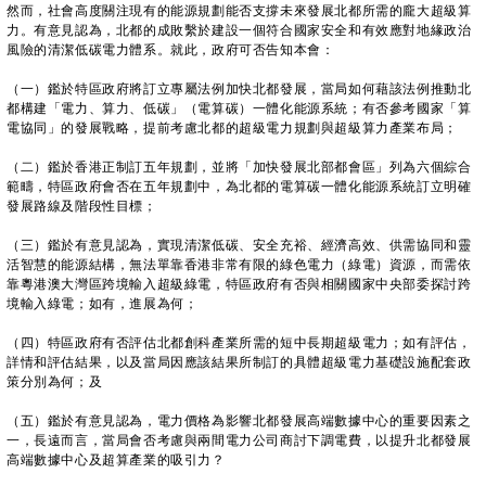
然而，社會高度關注現有的能源規劃能否支撐未來發展北都所需的龐大超級算
力。有意見認為，北都的成敗繫於建設一個符合國家安全和有效應對地緣政治
風險的清潔低碳電力體系。就此，政府可否告知本會：
（一）鑑於特區政府將訂立專屬法例加快北都發展，當局如何藉該法例推動北
都構建「電力、算力、低碳」（電算碳）一體化能源系統；有否參考國家「算
電協同」的發展戰略，提前考慮北都的超級電力規劃與超級算力產業布局；
（二）鑑於香港正制訂五年規劃，並將「加快發展北部都會區」列為六個綜合
範疇，特區政府會否在五年規劃中，為北都的電算碳一體化能源系統訂立明確
發展路線及階段性目標；
（三）鑑於有意見認為，實現清潔低碳、安全充裕、經濟高效、供需協同和靈
活智慧的能源結構，無法單靠香港非常有限的綠色電力（綠電）資源，而需依
靠粵港澳大灣區跨境輸入超級綠電，特區政府有否與相關國家中央部委探討跨
境輸入綠電；如有，進展為何；
（四）特區政府有否評估北都創科產業所需的短中長期超級電力；如有評估，
詳情和評估結果，以及當局因應該結果所制訂的具體超級電力基礎設施配套政
策分別為何；及
（五）鑑於有意見認為，電力價格為影響北都發展高端數據中心的重要因素之
一，長遠而言，當局會否考慮與兩間電力公司商討下調電費，以提升北都發展
高端數據中心及超算產業的吸引力？