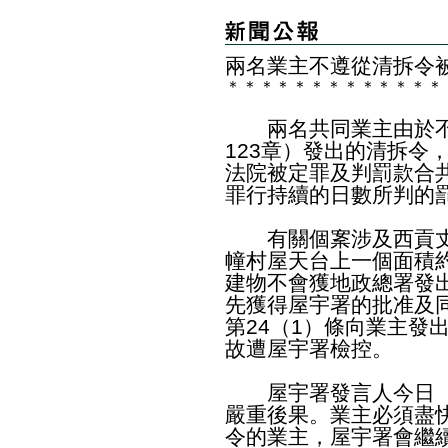
兩名業主不遵從清拆令
＊
＊
＊
＊
＊
＊
＊
＊
＊
＊
＊
＊
＊
​兩名共同業主由於不
123章）發出的清拆令
法院被定罪及判罰款合共66
罪行持續的日數所判的
有關個䅁涉及西貢丈量
幢村屋天台上一個面積
建物不會獲地政總署發
先獲得屋宇署的批准及
第24（1）條向業主發
故遭屋宇署檢控。
屋宇署發言人今日（
嚴重後果。業主必須盡
令的業主，屋宇署會繼