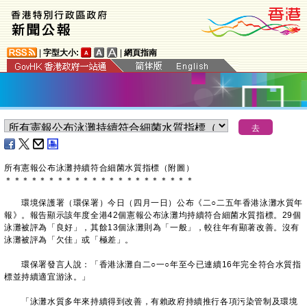
|
字型大小:
|
網頁指南
所有憲報公布泳灘持續符合細菌水質指標（附圖）
＊
＊
＊
＊
＊
＊
＊
＊
＊
＊
＊
＊
＊
＊
＊
＊
＊
＊
＊
＊
＊
＊
​ 環境保護署（環保署）今日（四月一日）公布《二○二五年香港泳灘水質年
報》。報告顯示該年度全港42個憲報公布泳灘均持續符合細菌水質指標。29個
泳灘被評為「良好」，其餘13個泳灘則為「一般」，較往年有顯著改善。沒有
泳灘被評為「欠佳」或「極差」。
環保署發言人說：「香港泳灘自二○一○年至今已連續16年完全符合水質指
標並持續適宜游泳。」
「泳灘水質多年來持續得到改善，有賴政府持續推行各項污染管制及環境