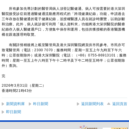
所有參加先導計劃的醫管局病人須登記醫健通。病人可按需要於港大深圳
醫院接受診症前透過醫健通流動應用程式的「跨境健康紀錄」功能，申請過去
三年存放在醫健通的電子健康紀錄，並授權醫護人員在就診時瀏覽，以助診斷
和治療。此外，病人就診後可利用「個人資料夾」功能將港大深圳醫院的醫療
紀錄存入個人醫健通戶口，方便集中保存和運用，包括供獲授權的香港醫護機
構在跟進護理時取覽。
有關詳情稍後將上載至醫管局及港大深圳醫院網頁供市民參考。市民亦可
致電醫管局（電話：2300 7070；服務時間：星期一至五上午九時至下午六
時；公眾假期除外）或港大深圳醫院（電話：（+86）0755-86913101；服務
時間：星期一至五上午八時至下午十二時半及下午二時至五時半；公眾假期除
外）查詢。
完
2026年3月31日（星期二）
香港時間21時43分
新聞資料庫
昨日新聞
返回新聞列表
返回頁首
即日新聞