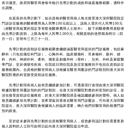
表示滿意。政府與醫管局會每年檢討先導計劃的成效和涵蓋服務範圍，適時作
出調整。
在延長的先導計劃下，如合資格的醫管局病人每次接受港大深圳醫院指定
門診診症服務的醫療費用為人民幣100元或以上，該病人需共付人民幣100元
（經醫管局核實的指定享有豁免醫療費用人士除外），餘下的醫療費用差額便
由先導計劃資助，上限為每年人民幣2,000元，有關資助的使用期為明日（四
月一日）至明年三月三十一日。
先導計劃的資助診症服務範圍會繼續涵蓋醫管局提供的門診服務，包括麻
醉科（只包括痛症科門診）、心胸外科、臨床腫瘤科、耳鼻喉科、眼科、婦
科、內科、神經外科、產科、矯形及創傷外科（骨科）、兒科、外科及家庭醫
學門診。至於偶發性疾病、住院或日間住院及急症室服務則不包括在資助診症
服務範圍內。合資格的醫管局病人須根據在醫管局覆診的門診類別到港大深圳
醫院對應的科室接受資助診症服務。
先導計劃現有病人如有意繼續參加計劃，可透過現行途徑由港大深圳醫院
根據其醫管局覆診預約的門診類別，在港大深圳醫院對應的科室預約診症，並
須在接受資助診症服務前，於港大深圳醫院填妥確認繼續參與的聲明。病人如
無意繼續參加先導計劃，並希望返回香港在醫管局門診覆診，可向港大深圳醫
院提出。港大深圳醫院會根據病人的臨床需要，轉介他們回醫管局的相應門診
預約跟進。
至於從未參與先導計劃的合資格醫管局病人，或曾參與該計劃但需要更新
個人資料的人士則可由明日起向港大深圳醫院提出申請。