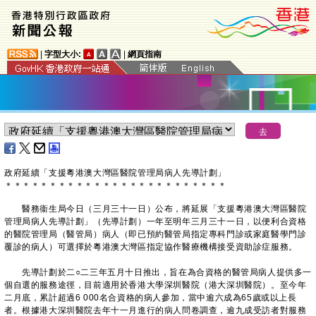
|
字型大小:
|
網頁指南
政府延續「支援粵港澳大灣區醫院管理局病人先導計劃」
＊
＊
＊
＊
＊
＊
＊
＊
＊
＊
＊
＊
＊
＊
＊
＊
＊
＊
＊
＊
＊
＊
＊
＊
＊
醫務衞生局今日（三月三十一日）公布，將延展「支援粵港澳大灣區醫院
管理局病人先導計劃」（先導計劃）一年至明年三月三十一日，以便利合資格
的醫院管理局（醫管局）病人（即已預約醫管局指定專科門診或家庭醫學門診
覆診的病人）可選擇於粵港澳大灣區指定協作醫療機構接受資助診症服務。
先導計劃於二○二三年五月十日推出，旨在為合資格的醫管局病人提供多一
個自選的服務途徑，目前適用於香港大學深圳醫院（港大深圳醫院）。至今年
二月底，累計超過6 000名合資格的病人參加，當中逾六成為65歲或以上長
者。根據港大深圳醫院去年十一月進行的病人問卷調查，逾九成受訪者對服務