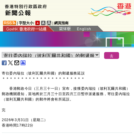
|
字型大小:
|
網頁指南
寄往委內瑞拉（玻利瓦爾共和國）的郵遞服務延誤
＊
＊
＊
＊
＊
＊
＊
＊
＊
＊
＊
＊
＊
＊
＊
＊
＊
＊
＊
＊
＊
＊
香港郵政今日（三月三十一日）宣布，接獲委內瑞拉（玻利瓦爾共和國）
郵政機關通知，當地將於三月三十日至四月三日暫停派遞服務，寄往委內瑞拉
（玻利瓦爾共和國）的郵件將會有所延誤。
完
2026年3月31日（星期二）
香港時間17時22分