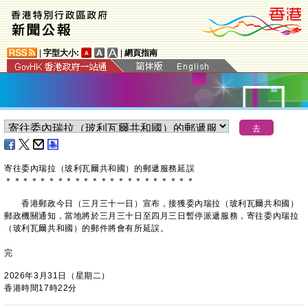
|
字型大小:
|
網頁指南
寄往委內瑞拉（玻利瓦爾共和國）的郵遞服務延誤
＊
＊
＊
＊
＊
＊
＊
＊
＊
＊
＊
＊
＊
＊
＊
＊
＊
＊
＊
＊
＊
＊
香港郵政今日（三月三十一日）宣布，接獲委內瑞拉（玻利瓦爾共和國）
郵政機關通知，當地將於三月三十日至四月三日暫停派遞服務，寄往委內瑞拉
（玻利瓦爾共和國）的郵件將會有所延誤。
完
2026年3月31日（星期二）
香港時間17時22分