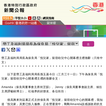
|
字型大小:
|
網頁指南
​勞工及福利局局長為保良局「悦兒家」留宿幼兒中心開幕禮主禮致辭（只有中
文）
＊
＊
＊
＊
＊
＊
＊
＊
＊
＊
＊
＊
＊
＊
＊
＊
＊
＊
＊
＊
＊
＊
＊
＊
＊
＊
＊
＊
＊
＊
＊
＊
＊
＊
​以下是勞工及福利局局長孫玉菡今日（三月三十一日）下午為保良局「悦
兒家」留宿幼兒中心開幕禮主禮的致辭全文：
Amanda（保良局董事會主席何芷韻）、Jenny（保良局董事會副主席、候任
主席譚毓楨博士）、社福界的好朋友、各位街坊：
很高興來到這裏正式主持保良局「悦兒家」留宿幼兒中心的開幕禮，我知
道「悦兒家」其實已投入服務、正在營運當中，剛剛Amanda說感謝政府的支