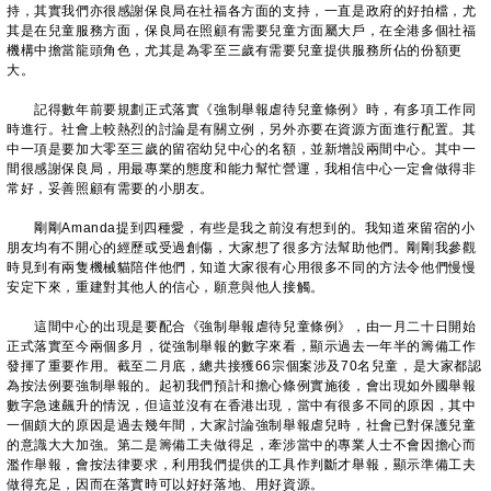
持，其實我們亦很感謝保良局在社福各方面的支持，一直是政府的好拍檔，尤
其是在兒童服務方面，保良局在照顧有需要兒童方面屬大戶，在全港多個社福
機構中擔當龍頭角色，尤其是為零至三歲有需要兒童提供服務所佔的份額更
大。
記得數年前要規劃正式落實《強制舉報虐待兒童條例》時，有多項工作同
時進行。社會上較熱烈的討論是有關立例，另外亦要在資源方面進行配置。其
中一項是要加大零至三歲的留宿幼兒中心的名額，並新增設兩間中心。其中一
間很感謝保良局，用最專業的態度和能力幫忙營運，我相信中心一定會做得非
常好，妥善照顧有需要的小朋友。
剛剛Amanda提到四種愛，有些是我之前沒有想到的。我知道來留宿的小
朋友均有不開心的經歷或受過創傷，大家想了很多方法幫助他們。剛剛我參觀
時見到有兩隻機械貓陪伴他們，知道大家很有心用很多不同的方法令他們慢慢
安定下來，重建對其他人的信心，願意與他人接觸。
這間中心的出現是要配合《強制舉報虐待兒童條例》，由一月二十日開始
正式落實至今兩個多月，從強制舉報的數字來看，顯示過去一年半的籌備工作
發揮了重要作用。截至二月底，總共接獲66宗個案涉及70名兒童，是大家都認
為按法例要強制舉報的。起初我們預計和擔心條例實施後，會出現如外國舉報
數字急速飆升的情況，但這並沒有在香港出現，當中有很多不同的原因，其中
一個頗大的原因是過去幾年間，大家討論強制舉報虐兒時，社會已對保護兒童
的意識大大加強。第二是籌備工夫做得足，牽涉當中的專業人士不會因擔心而
濫作舉報，會按法律要求，利用我們提供的工具作判斷才舉報，顯示準備工夫
做得充足，因而在落實時可以好好落地、用好資源。