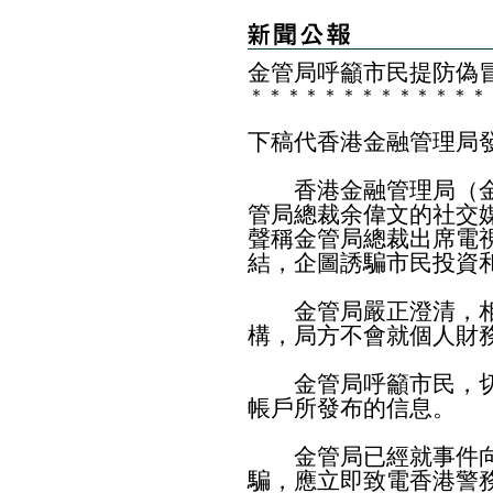
金管局呼籲市民提防偽
＊
＊
＊
＊
＊
＊
＊
＊
＊
＊
＊
＊
＊
下稿代香港金融管理局
香港金融管理局（金
管局總裁余偉文的社交
聲稱金管局總裁出席電
結，企圖誘騙市民投資
金管局嚴正澄清，相
構，局方不會就個人財
金管局呼籲市民，切
帳戶所發布的信息。
金管局已經就事件向
騙，應立即致電香港警