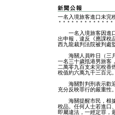
一名入境旅客進口未完
＊
＊
＊
＊
＊
＊
＊
＊
＊
＊
＊
＊
＊
​一名入境旅客因進口
出申報，違反《應課稅
西九龍裁判法院被判處
海關人員昨日（三月
一名三十歲抵港男旅客
二萬零九百支未完稅香
稅值約六萬九千三百元
海關對判刑表示歡迎
充分反映罪行的嚴重性
海關提醒市民，根據
稅品。任何人士若進口
即屬違法，一經定罪，