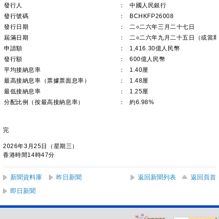
發行人
：
中國人民銀行
發行號碼
：
BCHKFP26008
發行日期
：
二○二六年三月二十七日
屆滿日期
：
二○二六年九月二十五日（或當
申請額
：
1,416.30億人民幣
發行額
：
600億人民幣
平均接納息率
：
1.40厘
最高接納息率（票據票面息率）
：
1.48厘
最低接納息率
：
1.25厘
分配比例（按最高接納息率）
：
約6.98%
完
2026年3月25日（星期三）
香港時間14時47分
新聞資料庫
昨日新聞
返回新聞列表
返回頁首
即日新聞