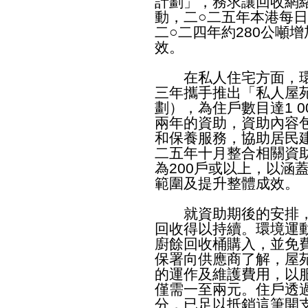
計劃」，務求讓回收網
動，二○二五年本港每日
二○二四年約280公噸
效。
在私人住宅方面，環
三年攜手推出「私人屋
劃），為住戶數目達1 
兩年的資助，資助內容
和保養服務，協助居民
二五年十月整合相關資
為200戶或以上，以涵
範圍及提升整體成效。
就資助期後的安排，
回收得以持續。環境運
廚餘回收桶購入，並免
保署向供應商了解，屋苑只
的運作及維護費用，以服
僅需一至兩元。住戶透
分，已足以抵銷這筆開