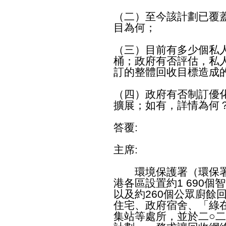
（二）至今該計劃已覆
目為何；
（三）目前有多少個私
桶；政府有否評估，私
訂的整體回收目標造成
（四）政府有否制訂優
擴展；如有，詳情為何
答覆:
主席:
環境保護署（環保署
港各區設置約1 690
以及約260個公眾廚餘
住宅、政府宿舍、「綠
集站等處所，並於二○