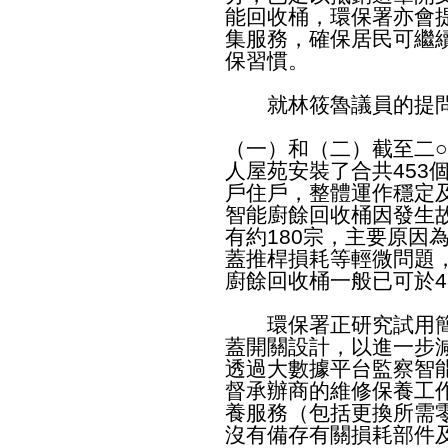
能回收桶，環保署亦會
集服務，確保居民可繼
保習慣。
就林筱魯議員的提問
（一）和（二）截至二○
人屋苑安裝了合共453
戶住戶，整體運作穩定
智能廚餘回收桶因發生
有約180宗，主要原因
蓋推桿損耗等輕微問題
廚餘回收桶一般已可於4
環保署正研究試用簡
蓋開關設計，以進一步
透過大數據平台監察智
督承辦商的維修保養工
養服務（包括更換所需
沒有備存有關損耗部件