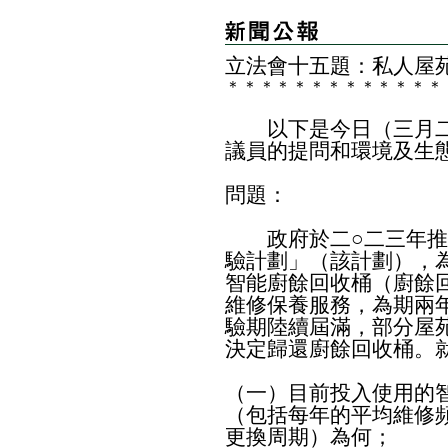
立法會十五題：私人屋
＊
＊
＊
＊
＊
＊
＊
＊
＊
＊
＊
＊
＊
以下是今日（三月二
議員的提問和環境及生
問題：
政府於二○二三年推
驗計劃」（該計劃），
智能廚餘回收桶（廚餘
維修保養服務，為期兩
驗期陸續屆滿，部分屋
決定歸還廚餘回收桶。
（一）目前投入使用的
（包括每年的平均維修
更換周期）為何；