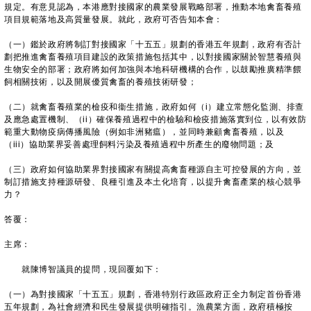
規定。有意見認為，本港應對接國家的農業發展戰略部署，推動本地禽畜養殖
項目規範落地及高質量發展。就此，政府可否告知本會：
（一）鑑於政府將制訂對接國家「十五五」規劃的香港五年規劃，政府有否計
劃把推進禽畜養殖項目建設的政策措施包括其中，以對接國家關於智慧養殖與
生物安全的部署；政府將如何加強與本地科研機構的合作，以鼓勵推廣精準餵
飼相關技術，以及開展優質禽畜的養殖技術研發；
（二）就禽畜養殖業的檢疫和衞生措施，政府如何（i）建立常態化監測、排查
及應急處置機制、（ii）確保養殖過程中的檢驗和檢疫措施落實到位，以有效防
範重大動物疫病傳播風險（例如非洲豬瘟），並同時兼顧禽畜養殖，以及
（iii）協助業界妥善處理飼料污染及養殖過程中所產生的廢物問題；及
（三）政府如何協助業界對接國家有關提高禽畜種源自主可控發展的方向，並
制訂措施支持種源研發、良種引進及本土化培育，以提升禽畜產業的核心競爭
力？
答覆：
主席：
就陳博智議員的提問，現回覆如下：
（一）為對接國家「十五五」規劃，香港特別行政區政府正全力制定首份香港
五年規劃，為社會經濟和民生發展提供明確指引。漁農業方面，政府積極按