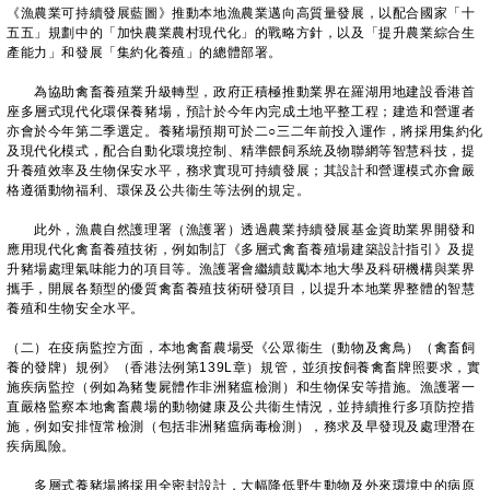
《漁農業可持續發展藍圖》推動本地漁農業邁向高質量發展，以配合國家「十
五五」規劃中的「加快農業農村現代化」的戰略方針，以及「提升農業綜合生
產能力」和發展「集約化養殖」的總體部署。
為協助禽畜養殖業升級轉型，政府正積極推動業界在羅湖用地建設香港首
座多層式現代化環保養豬場，預計於今年內完成土地平整工程；建造和營運者
亦會於今年第二季選定。養豬場預期可於二○三二年前投入運作，將採用集約化
及現代化模式，配合自動化環境控制、精準餵飼系統及物聯網等智慧科技，提
升養殖效率及生物保安水平，務求實現可持續發展；其設計和營運模式亦會嚴
格遵循動物福利、環保及公共衞生等法例的規定。
此外，漁農自然護理署（漁護署）透過農業持續發展基金資助業界開發和
應用現代化禽畜養殖技術，例如制訂《多層式禽畜養殖場建築設計指引》及提
升豬場處理氣味能力的項目等。漁護署會繼續鼓勵本地大學及科研機構與業界
攜手，開展各類型的優質禽畜養殖技術研發項目，以提升本地業界整體的智慧
養殖和生物安全水平。
（二）在疫病監控方面，本地禽畜農場受《公眾衞生（動物及禽鳥）（禽畜飼
養的發牌）規例》（香港法例第139L章）規管，並須按飼養禽畜牌照要求，實
施疾病監控（例如為豬隻屍體作非洲豬瘟檢測）和生物保安等措施。漁護署一
直嚴格監察本地禽畜農場的動物健康及公共衞生情況，並持續推行多項防控措
施，例如安排恆常檢測（包括非洲豬瘟病毒檢測），務求及早發現及處理潛在
疾病風險。
多層式養豬場將採用全密封設計，大幅降低野生動物及外來環境中的病原