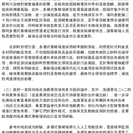
體和污染物對豬隻健康的影響，並能有效阻隔豬隻與外界的直接接觸，顯著降
低疾病傳播風險。此外，多層式養豬場會安裝通風過濾系統，阻隔空氣中所含
的病原體及污染物，進一步減低感染風險，提升生物保安水平。場內會配備二
十四小時全天候實時監控系統，監測豬隻健康狀況，及早發現豬隻潛在健康問
題並作出跟進，同時能更有效監察員工是否妥善執行生物保安措施。漁護署會
聯同多層式養豬場的營運者定期進行演習，模擬疾病爆發情況，讓養豬場人員
熟悉應對程序，確保在疫情發生時能迅速作出適當應對。
在飼料管理方面，多層式養豬場會採用精準餵飼系統，利用密封式料倉及
全封閉的輸送管道，不但能阻隔雀鳥及蟲鼠等接觸，也能有效防止飼料在儲存
和派發過程中受潮發霉或遭外來病原體污染。飼料採購及儲存環境也有嚴格管
理，務求從源頭減低飼料對整體衞生環境造成的污染風險。至於養殖廢物處理
方面，牌照有明確規定，養豬場須配備現代化污水處理技術與密閉式除臭系
統，確保養殖廢物及氣味得到妥善轉化與處理，嚴格符合環保排放標準，減低
對周邊環境的影響。
（三）政府一直與內地在漁農業領域有多方面的協作。其中，漁護署在二○二四
年與廣東省簽訂《促進農業技術交流及可持續發展的合作備忘錄》，進一步深
化兩地在禽畜養殖技術方面的交流和合作。漁護署並多次率團與本地持份者
（包括立法會議員、禽畜業協會代表和本地豬農等）前往內地的大型豬隻養殖
場進行實地考察，了解它們的運作模式、生物保安及動物疫病防控措施，並重
點借鑑內地多層式養豬場的設計及管理經驗。
參考內地的成功經驗，多層式養豬場將引入人工智能技術，透過精準監測
每頭種豬的健康狀況及生長表現等關鍵參數，為優良種源的性能測定及選育工