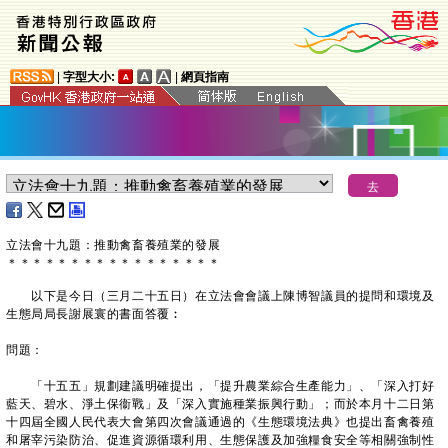
|
字型大小:
|
網頁指南
立法會十九題：推動禽畜養殖業的發展
＊
＊
＊
＊
＊
＊
＊
＊
＊
＊
＊
＊
＊
＊
＊
＊
＊
以下是今日（三月二十五日）在立法會會議上陳博智議員的提問和環境及
生態局局長謝展寰的書面答覆︰
問題：
「十五五」規劃建議明確提出，「提升農業綜合生產能力」、「深入打好
藍天、碧水、淨土保衞戰」及「深入實施種業振興行動」；而於本月十二日第
十四屆全國人民代表大會第四次會議通過的《生態環境法典》也提出畜禽養殖
和屠宰污染防治、促進資源循環利用、生態保護及加強糧食安全等相關強制性