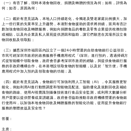
（一）有否了解，現時本港食物回收、捐贈及轉贈的情況為何；如有，詳情為
何；如否，原因為何；
（二）鑑於有意見認為，本地人口持續老化，令獨老及雙老家庭比例擴大，加
上一些行業的失業率呈上升趨勢，本港對食物援助的需求將持續，當局有否計
劃加強食物回收及轉贈服務，例如向捐贈食品的餐飲及零售企業提供稅務扣除
或補貼，以及向企業及私人屋苑提供誘因和協助，讓它們願意在其場所設立食
物回收點及領取點；
（三）據悉深圳市福田區內設立了一個24小時營運的自助食物銀行公益項目，
市民可經深圳市政府的政務服務手機應用程式「i深圳」進行預約，透過掃碼方
式從智能櫃中領取食物，政府會否參考深圳市政府的經驗，與提供食物銀行服
務的非政府機構合作，在本港增設領取食物的智能櫃，以及於「智方便」手機
應用程式中加入預約及領取食物的功能；及
（四）鑑於有意見認為，食物銀行可加強利用人工智能（AI），令其服務更智
能化，例如利用AI進行動態調度和智能物流配送、協助優化及規劃回收及補給
食物的路線、使用AI視覺識別攝像技術進行食品安全監測，或利用大數據分析
用戶需要以提供營養或菜譜建議，政府會否協助推動非政府機構營運的食物銀
行使用AI，以加強本地食物回收及轉贈服務的智能化功能，從而提升食物銀行
服務的整體效益及安全性？
答覆：
主席：