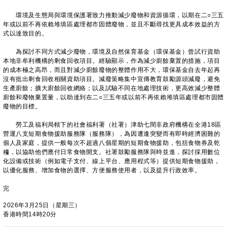
環境及生態局與環境保護署致力推動減少廢物和資源循環，以期在二○三五
年或以前不再依賴堆填區處理都市固體廢物，並且不斷尋找更具成本效益的方
式以達致目的。
為探討不同方式減少廢物，環境及自然保育基金（環保基金）曾試行資助
本地非牟利機構的剩食回收項目。經驗顯示，作為減少廚餘棄置的措施，項目
的成本極之高昂，而且對減少廚餘廢物的整體作用不大，環保基金自去年起再
沒有批出剩食回收相關資助項目。減廢策略集中宣傳教育鼓勵源頭減廢，避免
生產廚餘；擴大廚餘回收網絡；以及試驗不同在地處理技術，更高效減少整體
廚餘和廢物棄置量，以助達到在二○三五年或以前不再依賴堆填區處理都市固體
廢物的目標。
勞工及福利局轄下的社會福利署（社署）津助七間非政府機構在全港18區
營運八支短期食物援助服務隊（服務隊），為因遭逢突變而有即時經濟困難的
個人及家庭，提供一般每次不超過八個星期的短期食物援助，包括食物券及乾
糧，以協助他們應付日常食物開支。社署鼓勵服務隊與時並進，探討採用數位
化設備或技術（例如電子支付、線上平台、應用程式等）提供短期食物援助，
以優化服務、增加食物的選擇、方便服務使用者，以及提升行政效率。
完
2026年3月25日（星期三）
香港時間14時20分