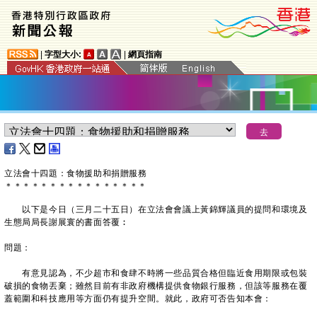
|
字型大小:
|
網頁指南
立法會十四題：食物援助和捐贈服務
＊
＊
＊
＊
＊
＊
＊
＊
＊
＊
＊
＊
＊
＊
＊
＊
以下是今日（三月二十五日）在立法會會議上黃錦輝議員的提問和環境及
生態局局長謝展寰的書面答覆︰
問題：
有意見認為，不少超市和食肆不時將一些品質合格但臨近食用期限或包裝
破損的食物丟棄；雖然目前有非政府機構提供食物銀行服務，但該等服務在覆
蓋範圍和科技應用等方面仍有提升空間。就此，政府可否告知本會：