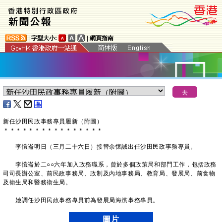
|
字型大小:
|
網頁指南
新任沙田民政事務專員履新（附圖）
＊
＊
＊
＊
＊
＊
＊
＊
＊
＊
＊
＊
＊
＊
＊
＊
李愷崙明日（三月二十六日）接替余懷誠出任沙田民政事務專員。
李愷崙於二○○六年加入政務職系，曾於多個政策局和部門工作，包括政務
司司長辦公室、前民政事務局、政制及內地事務局、教育局、發展局、前食物
及衞生局和醫務衞生局。
她調任沙田民政事務專員前為發展局海濱事務專員。
圖片