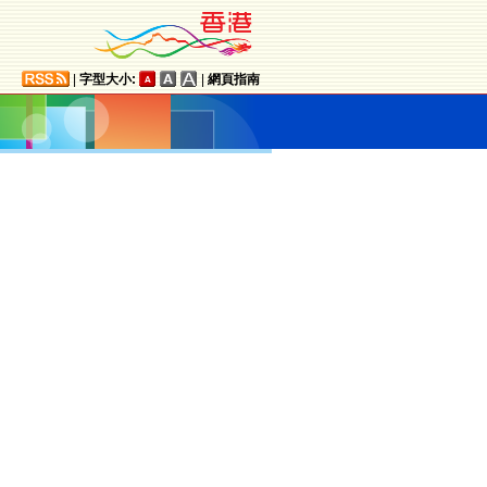
|
字型大小:
|
網頁指南