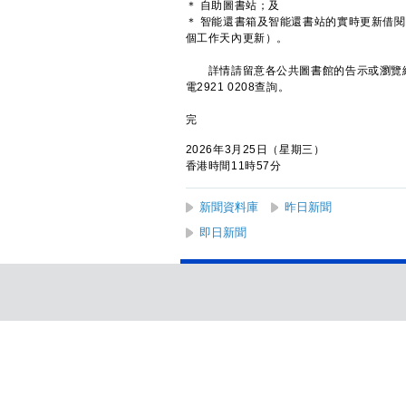
＊ 自助圖書站；及
＊ 智能還書箱及智能還書站的實時更新借
個工作天內更新）。
詳情請留意各公共圖書館的告示或瀏覽
電2921 0208查詢。
完
2026年3月25日（星期三）
香港時間11時57分
新聞資料庫
昨日新聞
即日新聞