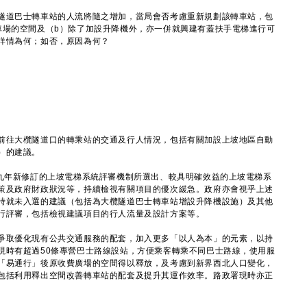
隧道巴士轉車站的人流將隨之增加，當局會否考慮重新規劃該轉車站，包
車場的空間及（b）除了加設升降機外，亦一併就興建有蓋扶手電梯進行可
詳情為何；如否，原因為何？
往大欖隧道口的轉乘站的交通及行人情況，包括有關加設上坡地區自動
）的建議。
一九年新修訂的上坡電梯系統評審機制所選出、較具明確效益的上坡電梯系
策及政府財政狀況等，持續檢視有關項目的優次緩急。政府亦會視乎上述
時就未入選的建議（包括為大欖隧道巴士轉車站增設升降機設施）及其他
行評審，包括檢視建議項目的行人流量及設計方案等。
爭取優化現有公共交通服務的配套，加入更多「以人為本」的元素，以持
現時有超過50條專營巴士路線設站，方便乘客轉乘不同巴士路線，使用服
「易通行」後原收費廣場的空間得以釋放，及考慮到新界西北人口變化，
包括利用釋出空間改善轉車站的配套及提升其運作效率。路政署現時亦正
。