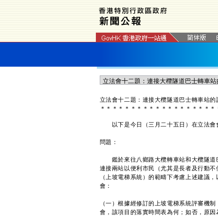
立法會十二題：連接大欖隧道巴士轉車站的
＊
＊
＊
＊
＊
＊
＊
＊
＊
＊
＊
＊
＊
＊
＊
＊
＊
＊
＊
以下是今日（三月二十五日）在立法會會
問題：
鑑於來往八鄉路大欖轉車站和大欖隧道巴
連接兩站以便利市民（尤其是長者及行動不
（上坡電梯系統）的範疇下考慮上述建議，
會：
（一）根據經修訂的上坡電梯系統評審機制
會，該項目的落實時間表為何；如否，原因