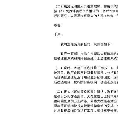
（二）鑑於元朗區人口逐漸增加，使用大欖
括（a）更好地善用位於附近的一個戶外停
行性研究，以疏導未來龐大的人流；如會，
答覆：
主席：
就周浩鼎議員的提問，現回覆如下：
政府一直關注市民在八鄉路大欖轉車站前
扶梯連接系統和升降機系統（上坡電梯系統
（一）現時，政府正有序推展11個按二○
統項目。政府會因應最新發展情況，包括政
項目的推展進度及可用資源分配等因素，適
新建議項目，按相關評審機制一併跟進及進
（二）正如《運輸策略藍圖》所述，政府會
續提升公共交通服務。大欖隧道巴士轉車站
務範圍更廣的巴士網絡。因應大欖隧道實施
運輸署正積極檢視大欖隧道轉車站的安排，
於原收費廣場位置進行工程，讓行車更暢順