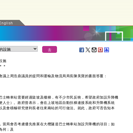
設施
＊
＊
議上周浩鼎議員的提問和運輸及物流局局長陳美寶的書面答覆：
士轉車站需要經過陡坡及樓梯，有不少市民反映，希望政府加設升降機
便人士）。政府曾表示，會在上坡地區自動扶梯連接系統和升降機系統
以及會積極研究便利長者往來兩站的可行做法。就此，政府可否告知本
，當局會否考慮優先推展在大欖隧道巴士轉車站加設升降機的項目；如
為何；及