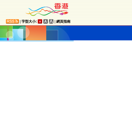
|
字型大小:
|
網頁指南