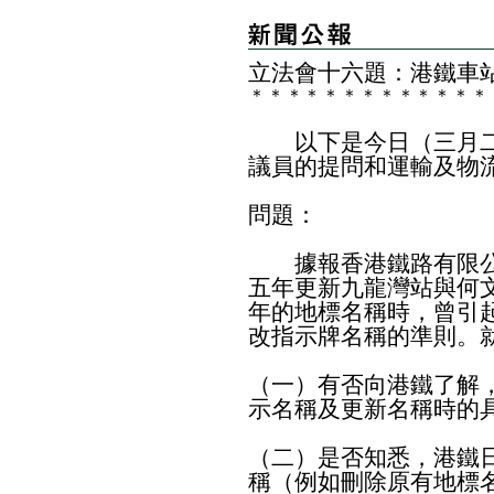
​立法會十六題：港鐵車
＊
＊
＊
＊
＊
＊
＊
＊
＊
＊
＊
＊
＊
以下是今日（三月二
議員的提問和運輸及物
問題：
據報香港鐵路有限公司
五年更新九龍灣站與何
年的地標名稱時，曾引
改指示牌名稱的準則。
（一）有否向港鐵了解
示名稱及更新名稱時的
（二）是否知悉，港鐵
稱（例如刪除原有地標