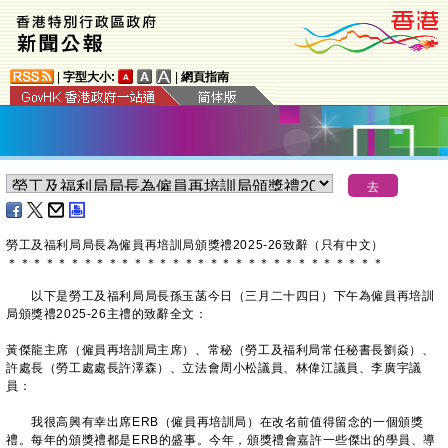
|
字型大小:
|
網頁指南
勞工及福利局局長為僱員再培訓局頒獎禮2025-26致辭（只有中文）
＊
＊
＊
＊
＊
＊
＊
＊
＊
＊
＊
＊
＊
＊
＊
＊
＊
＊
＊
＊
＊
＊
＊
＊
＊
＊
＊
＊
＊
＊
以下是勞工及福利局局長孫玉菡今日（三月二十四日）下午為僱員再培訓
局頒獎禮2025-26主禮的致辭全文：
黃傑龍主席（僱員再培訓局主席）、常秘（勞工及福利局常任秘書長劉焱）、
許處長（勞工處處長許澤森）、立法會周小松議員、林偉江議員、李廣宇議
員：
我很高興有幸出席ERB（僱員再培訓局）在改名前值得留念的一個頒獎
禮。每年的頒獎禮都是ERB的盛事。今年，頒獎禮會嘉許一些傑出的學員、導