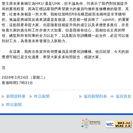
楚主席未來會稱它為HKU 還是UHK，但不論為何，均表示了我們對技能提升
局的重視程度，因為它標誌着我們希望廣大的僱員均擁有進修機會的願景。其
實，社會本身都是一所大學。我相信當時ERB在構思縮寫名稱時是非常聰明
的。無論是將縮寫反過來讀還是直接讀，意思都一樣反映了「upskill」的重要
性，這點我要恭賀大家。但是隨着技能提升局的成立以及承擔更多責任，亦意
味着大家的責任和工作亦會大大加重。但是我很有信心，我相信在主席的帶
領、總監和所有同事的全力以赴下，以及配合培訓機構一起合作，必定可以做
到好工夫，為香港未來發展注入新動力。
在這裏，我再次恭賀所有得獎僱員及得獎培訓機構。他日回望，今天的頒
獎禮可能已是文化遺產，希望大家多多拍照留念，感謝大家。
完
2026年3月24日（星期二）
香港時間17時31分
新聞資料庫
昨日新聞
返回新聞列表
返回頁首
即日新聞