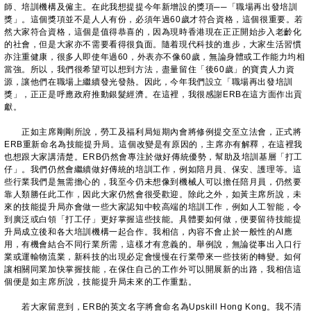
師、培訓機構及僱主。在此我想提提今年新增設的獎項──「職場再出發培訓
獎」。這個獎項並不是人人有份，必須年過60歲才符合資格，這個很重要。若
然大家符合資格，這個是值得恭喜的，因為現時香港現在正正開始步入老齡化
的社會，但是大家亦不需要看得很負面。隨着現代科技的進步，大家生活習慣
亦注重健康，很多人即使年過60，外表亦不像60歲，無論身體或工作能力均相
當強。所以，我們很希望可以想到方法，盡量留住「後60歲」的寶貴人力資
源，讓他們在職場上繼續發光發熱。因此，今年我們設立「職場再出發培訓
獎」，正正是呼應政府推動銀髮經濟。在這裡，我很感謝ERB在這方面作出貢
獻。
正如主席剛剛所說，勞工及福利局短期內會將修例提交至立法會，正式將
ERB重新命名為技能提升局。這個改變是有原因的，主席亦有解釋，在這裡我
也想跟大家講清楚。ERB仍然會專注於做好傳統優勢，幫助及培訓基層「打工
仔」。我們仍然會繼續做好傳統的培訓工作，例如陪月員、保安、護理等。這
些行業我們是無需擔心的，我至今仍未想像到機械人可以擔任陪月員，仍然要
靠人類勝任此工作，因此大家仍然會很受歡迎。除此之外，如黃主席所說，未
來的技能提升局亦會做一些大家認知中較高端的培訓工作，例如人工智能，令
到廣泛或白領「打工仔」更好掌握這些技能。具體要如何做，便要留待技能提
升局成立後和各大培訓機構一起合作。我相信，內容不會止於一般性的AI應
用，有機會結合不同行業所需，這樣才有意義的。舉例說，無論從事出入口行
業或運輸物流業，新科技的出現必定會慢慢在行業帶來一些技術的轉變。如何
讓相關同業加快掌握技能，在保住自己的工作外可以開展新的出路，我相信這
個便是如主席所說，技能提升局未來的工作重點。
若大家留意到，ERB的英文名字將會命名為Upskill Hong Kong。我不清