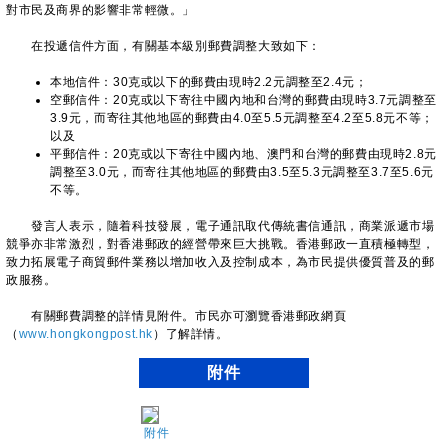
對市民及商界的影響非常輕微。」
在投遞信件方面，有關基本級別郵費調整大致如下：
本地信件：30克或以下的郵費由現時2.2元調整至2.4元；
空郵信件：20克或以下寄往中國內地和台灣的郵費由現時3.7元調整至
3.9元，而寄往其他地區的郵費由4.0至5.5元調整至4.2至5.8元不等；
以及
平郵信件：20克或以下寄往中國內地、澳門和台灣的郵費由現時2.8元
調整至3.0元，而寄往其他地區的郵費由3.5至5.3元調整至3.7至5.6元
不等。
發言人表示，隨着科技發展，電子通訊取代傳統書信通訊，商業派遞市場
競爭亦非常激烈，對香港郵政的經營帶來巨大挑戰。香港郵政一直積極轉型，
致力拓展電子商貿郵件業務以增加收入及控制成本，為市民提供優質普及的郵
政服務。
有關郵費調整的詳情見附件。市民亦可瀏覽香港郵政網頁
（
www.hongkongpost.hk
）了解詳情。
附件
附件