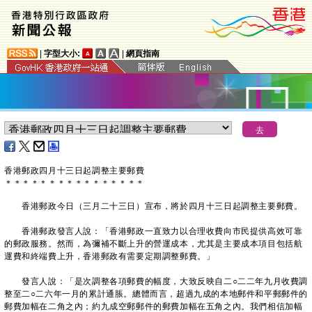
|
字型大小:
|
網頁指南
香港郵政四月十三日起調整主要郵費
＊
＊
＊
＊
＊
＊
＊
＊
＊
＊
＊
＊
＊
＊
＊
＊
香港郵政今日（三月二十三日）宣布，將於四月十三日起調整主要郵費。
香港郵政發言人說：「香港郵政一直致力以合理收費向市民提供高效可靠
的郵政服務。然而，為彌補不斷上升的營運成本，尤其是主要成本項目包括航
運費和終端費上升，香港郵政有需要定期調整郵費。」
發言人說：「是次調整各項郵費的幅度，大致反映自二○二二年九月收費調
整至二○二六年一月的累計通脹。總體而言，超過九成的本地郵件和平郵郵件的
郵費加幅在二角之內；約九成空郵郵件的郵費加幅在五角之內。我們相信加幅